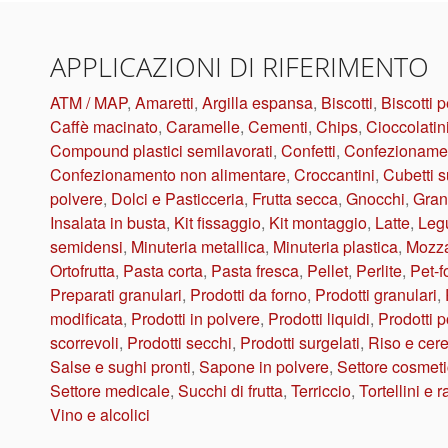
APPLICAZIONI DI RIFERIMENTO
ATM / MAP
,
Amaretti
,
Argilla espansa
,
Biscotti
,
Biscotti p
Caffè macinato
,
Caramelle
,
Cementi
,
Chips
,
Cioccolatin
Compound plastici semilavorati
,
Confetti
,
Confezionamen
Confezionamento non alimentare
,
Croccantini
,
Cubetti s
polvere
,
Dolci e Pasticceria
,
Frutta secca
,
Gnocchi
,
Gran
Insalata in busta
,
Kit fissaggio
,
Kit montaggio
,
Latte
,
Leg
semidensi
,
Minuteria metallica
,
Minuteria plastica
,
Mozza
Ortofrutta
,
Pasta corta
,
Pasta fresca
,
Pellet
,
Perlite
,
Pet-f
Preparati granulari
,
Prodotti da forno
,
Prodotti granulari
,
modificata
,
Prodotti in polvere
,
Prodotti liquidi
,
Prodotti p
scorrevoli
,
Prodotti secchi
,
Prodotti surgelati
,
Riso e cere
Salse e sughi pronti
,
Sapone in polvere
,
Settore cosmet
Settore medicale
,
Succhi di frutta
,
Terriccio
,
Tortellini e r
Vino e alcolici