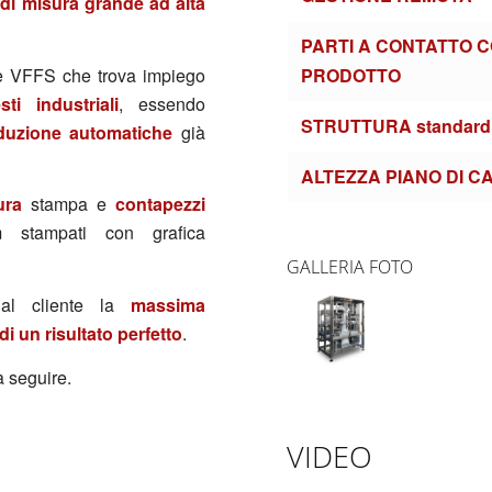
i di misura grande ad alta
PARTI A CONTATTO C
PRODOTTO
le VFFS che trova impiego
ti industriali
, essendo
STRUTTURA standard
oduzione automatiche
già
ALTEZZA PIANO DI C
ura
stampa e
contapezzi
m stampati con grafica
GALLERIA FOTO
e al cliente la
massima
i un risultato perfetto
.
a seguire.
VIDEO