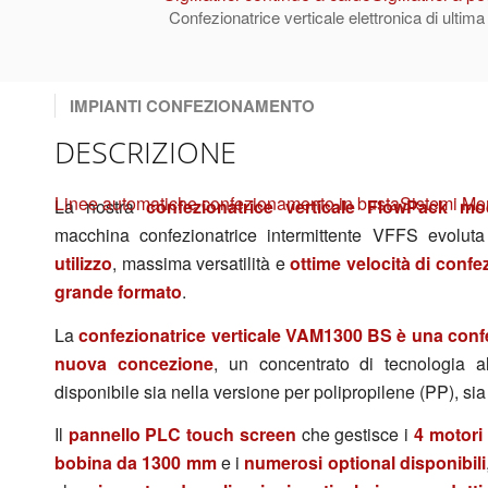
Confezionatrice verticale elettronica di ultim
IMPIANTI CONFEZIONAMENTO
DESCRIZIONE
Linee automatiche confezionamento in busta
Sistemi Mo
La nostra
confezionatrice verticale FlowPack
macchina confezionatrice intermittente VFFS evolut
utilizzo
, massima versatilità e
ottime velocità di conf
grande formato
.
La
confezionatrice verticale VAM1300 BS è una confe
nuova concezione
, un concentrato di tecnologia a
disponibile sia nella versione per polipropilene (PP), sia
Il
pannello PLC touch screen
che gestisce i
4 motori 
bobina da 1300 mm
e i
numerosi optional disponibili