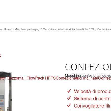
in:
Home
/
Macchine packaging
/
Macchine confezionatrici automatiche FFS
/
Confezionat
S
CONFEZIO
Macchina confezionatrice ve
rici Orizzontali FlowPack HFFS
Confezionatrici inclinate
Confezi
Velocità di produ
Sistema di centr
Convogliatore fil