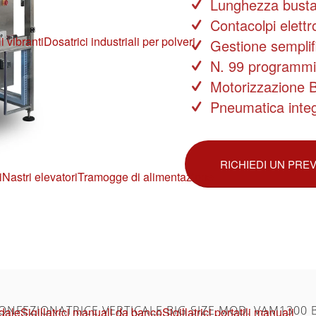
Lunghezza busta 
Contacolpi elettr
i vibranti
Dosatrici industriali per polveri
Gestione semplif
N. 99 programmi 
Motorizzazione 
Pneumatica integ
RICHIEDI UN PRE
i
Nastri elevatori
Tramogge di alimentazione
ONFEZIONATRICE VERTICALE BIG SIZE MOD. VAM1300 
edale
Sigillatrici manuali da banco
Sigillatrici portatili manuali