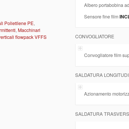
Albero portabobina 
Sensore fine film
INC
ali Polietilene PE
,
mittenti
,
Macchinari
CONVOGLIATORE
verticali flowpack VFFS
Convogliatore film su
SALDATURA LONGITUDI
Azionamento motorizza
SALDATURA TRASVERSA