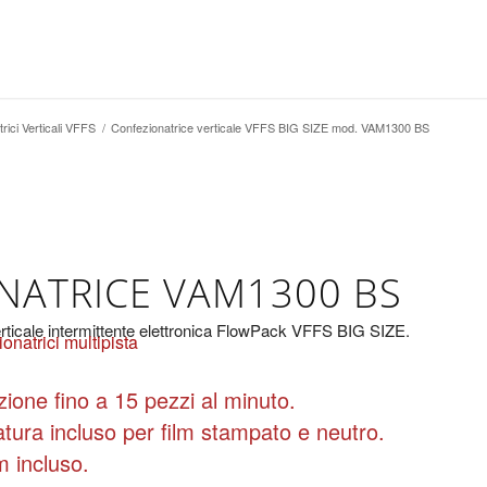
rici Verticali VFFS
/
Confezionatrice verticale VFFS BIG SIZE mod. VAM1300 BS
NATRICE VAM1300 BS
rticale intermittente elettronica FlowPack VFFS BIG SIZE.
onatrici multipista
zione fino a 15 pezzi al minuto.
atura incluso per film stampato e neutro.
m incluso.