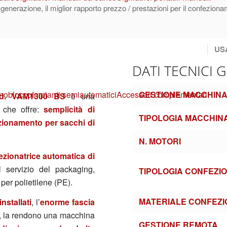
a generazione, il miglior rapporto prezzo / prestazioni per il confezio
US
DATI TECNICI 
GESTIONE MACCHIN
noblocco
Impianti semiautomatici
Accessori complementari
 mod. VAM1300 BS
è una
a che offre:
semplicità di
TIPOLOGIA MACCHIN
ezionamento per sacchi di
N. MOTORI
zionatrice automatica di
l servizio del packaging,
TIPOLOGIA CONFEZI
 per polietilene (PE).
MATERIALE CONFEZI
installati
, l’
enorme fascia
, la rendono una macchina
GESTIONE REMOTA