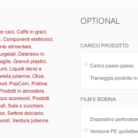
OPTIONAL
er cani
,
Caffè in grani
,
i
,
Componenti elettronici
,
CARICO PRODOTTO
to alimentare
,
urgelati
,
Detersivo in
aglie
,
Granuli plastici
,
Carico passo-passo.
umi
,
Liquidi densi e
rella julienne
,
Olive
,
Tramoggia prodotto in
ood
,
PopCorn
,
Praline
,
Prodotti in atmosfera
oco scorrevoli
,
Prodotti
FILM E BOBINA
ali
,
Sale e zucchero
,
ico
,
Settore dolciario
,
Dispositivo perforatore
avioli
,
Verdura julienne
,
Versione PE (polietile