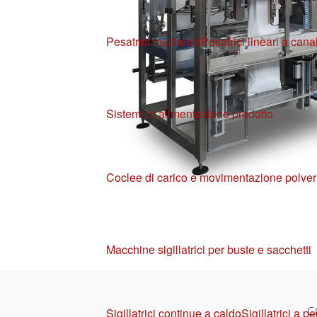
Pesatrici multitesta
Pesatrici lineari a canal
Sistemi di alimentazione prodotto
Coclee di carico e movimentazione polver
Macchine sigillatrici per buste e sacchetti
C
Sigillatrici continue a caldo
Sigillatrici a p