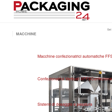
HOME
Sei 
MACCHINE
Macchine confezionatrici automatiche FF
Confezionatrici Verticali VFFS
Confezionat
Sistemi di dosaggio e pesatura