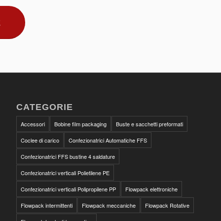
E
CATEGORIE
Accessori
Bobine film packaging
Buste e sacchetti preformati
Coclee di carico
Confezionatrici Automatiche FFS
Confezionatrici FFS bustine 4 saldature
Confezionatrici verticali Polietilene PE
Confezionatrici verticali Polipropilene PP
Flowpack elettroniche
Flowpack intermittenti
Flowpack meccaniche
Flowpack Rotative