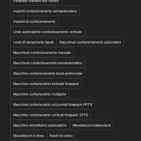
Flowpack traslanti box-motion
Impianti confezionamento semiautomatico
Impianti di confezionamento
Linee automatiche confezionamento verticale
Linee di riempimento liquidi
Macchinari confezionamento automatico
Macchinari confezionamento manuale
Macchinari confezionamento semiautomatico
Macchine confezionamento buste preformate
Macchine confezionatrici inclinate flowpack
Macchine confezionatrici multipista
Macchine confezionatrici orizzontali flowpack HFFS
Macchine confezionatrici verticali flowpack VFFS
Macchine etichettatrici automatiche
Monoblocchi indipendenti
Monoblocchi in linea
Nastri di carico