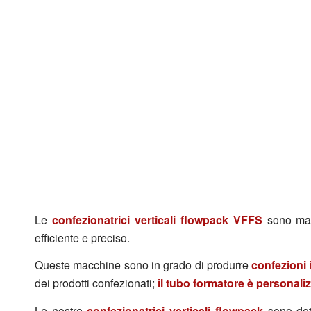
Le
confezionatrici verticali flowpack VFFS
sono mac
efficiente e preciso.
Queste macchine sono in grado di produrre
confezioni 
dei prodotti confezionati;
il tubo formatore è personaliz
Le nostre
confezionatrici verticali flowpack
sono dot