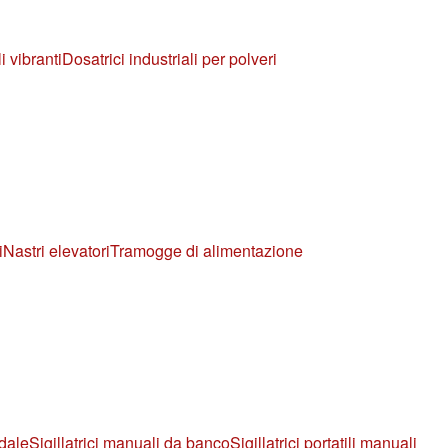
i vibranti
Dosatrici industriali per polveri
i
Nastri elevatori
Tramogge di alimentazione
edale
Sigillatrici manuali da banco
Sigillatrici portatili manuali