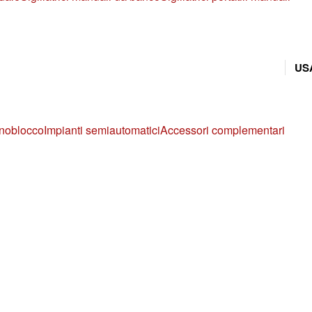
US
noblocco
Impianti semiautomatici
Accessori complementari