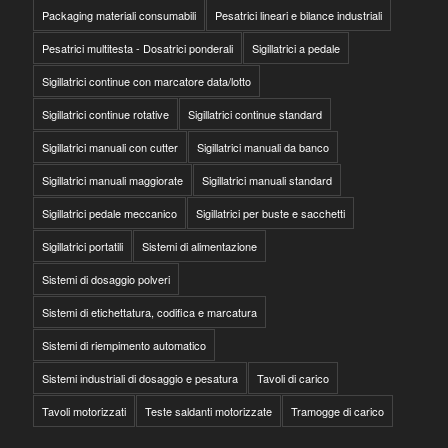
Packaging materiali consumabili
Pesatrici lineari e bilance industriali
Pesatrici multitesta - Dosatrici ponderali
Sigillatrici a pedale
Sigillatrici continue con marcatore data/lotto
Sigillatrici continue rotative
Sigillatrici continue standard
Sigillatrici manuali con cutter
Sigillatrici manuali da banco
Sigillatrici manuali maggiorate
Sigillatrici manuali standard
Sigillatrici pedale meccanico
Sigillatrici per buste e sacchetti
Sigillatrici portatili
Sistemi di alimentazione
Sistemi di dosaggio polveri
Sistemi di etichettatura, codifica e marcatura
Sistemi di riempimento automatico
Sistemi industriali di dosaggio e pesatura
Tavoli di carico
Tavoli motorizzati
Teste saldanti motorizzate
Tramogge di carico