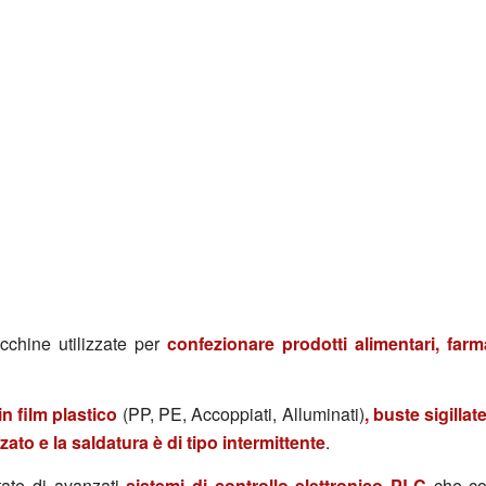
chine utilizzate per
confezionare prodotti alimentari, farm
in film plastico
(PP, PE, Accoppiati, Alluminati)
, buste sigilla
zato e la saldatura è di tipo intermittente
.
ate di avanzati
sistemi di controllo elettronico PLC
che co