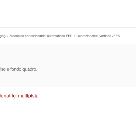
ging
/
Macchine confezionatrici automatiche FFS
/
Confezionatrici Verticali VFFS
ino e fondo quadro.
onatrici multipista