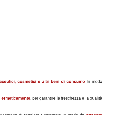
aceutici, cosmetici e altri beni di consumo
in modo
te ermeticamente
, per garantire la freschezza e la qualità
nsentono di regolare i parametri in modo da
ottenere