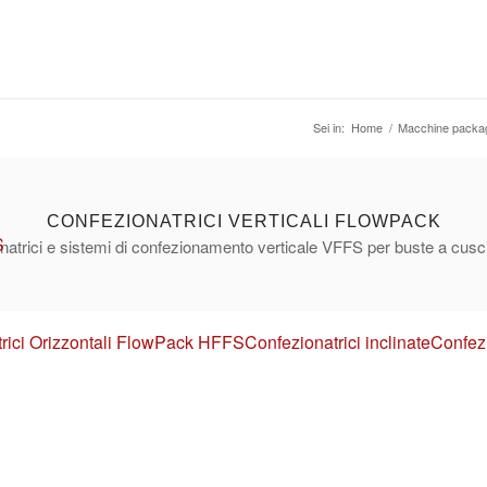
Sei in:
Home
/
Macchine packa
CONFEZIONATRICI VERTICALI FLOWPACK
S
atrici e sistemi di confezionamento verticale VFFS per buste a cusc
rici Orizzontali FlowPack HFFS
Confezionatrici inclinate
Confezi