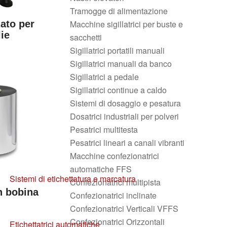
Tramogge di alimentazione
Macchine sigillatrici per buste e
zato per
lie
sacchetti
Sigillatrici portatili manuali
Sigillatrici manuali da banco
Sigillatrici a pedale
Sigillatrici continue a caldo
Sistemi di dosaggio e pesatura
Dosatrici industriali per polveri
Pesatrici multitesta
Pesatrici lineari a canali vibranti
Macchine confezionatrici
automatiche FFS
Sistemi di etichettatura e marcatura
Confezionatrici multipista
 bobina
Confezionatrici inclinate
Confezionatrici Verticali VFFS
Confezionatrici Orizzontali
Etichettatrici automatiche