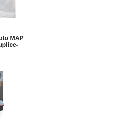
uoto MAP
plice-