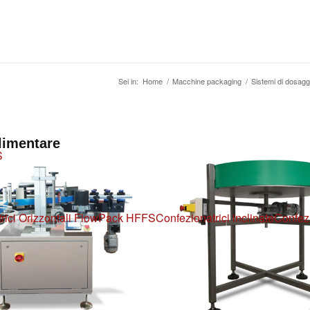
Sei in:
Home
/
Macchine packaging
/
Sistemi di dosagg
limentare
S
rici Orizzontali FlowPack HFFS
Confezionatrici inclinate
Confezi