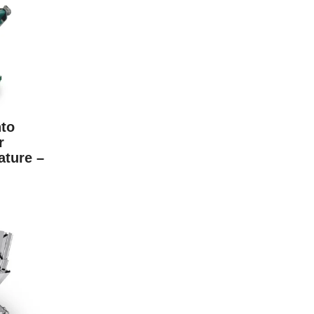
nto
r
ature –