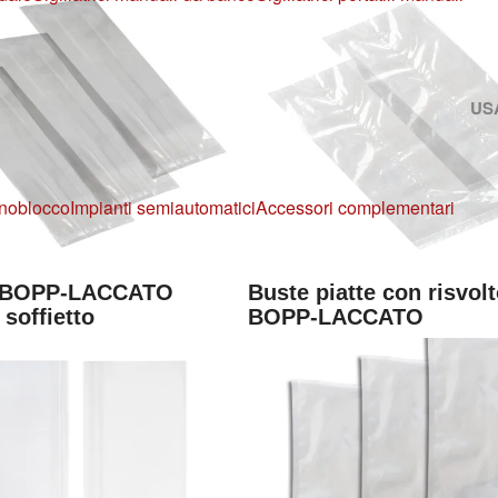
US
noblocco
Impianti semiautomatici
Accessori complementari
n BOPP-LACCATO
Buste piatte con risvolt
 soffietto
BOPP-LACCATO