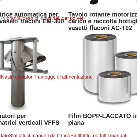
trice automatica per
Tavolo rotante motoriz
i vibranti
Dosatrici industriali per polveri
 vasetti flaconi EM-300
carico e raccolta bottig
vasetti flaconi AC-T02
i
Nastri elevatori
Tramogge di alimentazione
atori per
Film BOPP-LACCATO in
atrici verticali VFFS
piana
edale
Sigillatrici manuali da banco
Sigillatrici portatili manuali