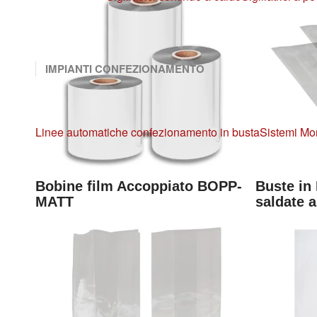
IMPIANTI CONFEZIONAMENTO
Linee automatiche confezionamento in busta
Sistemi Mo
Bobine film Accoppiato BOPP-
Buste i
MATT
saldate a