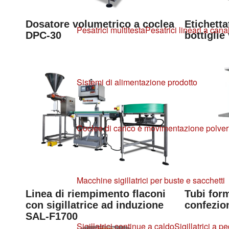
Dosatore volumetrico a coclea
Etichetta
Pesatrici multitesta
Pesatrici lineari a canal
DPC-30
bottiglie
Sistemi di alimentazione prodotto
Coclee di carico e movimentazione polver
Macchine sigillatrici per buste e sacchetti
Linea di riempimento flaconi
Tubi form
con sigillatrice ad induzione
confezion
SAL-F1700
Sigillatrici continue a caldo
Sigillatrici a p