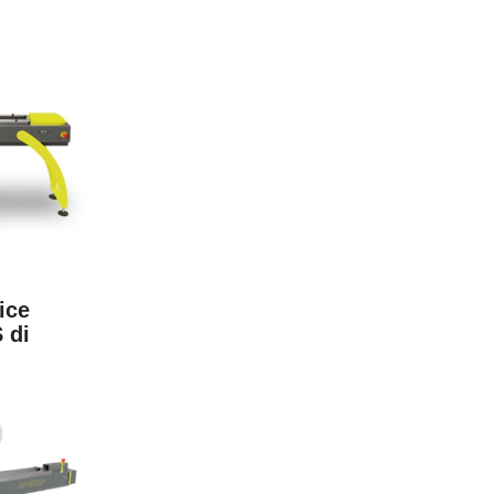
ice
 di