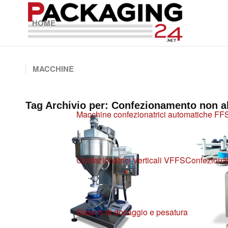
HOME
MACCHINE
Tag Archivio per:
Confezionamento non a
Macchine confezionatrici automatiche FF
Confezionatrici Verticali VFFS
Confezionat
Sistemi di dosaggio e pesatura