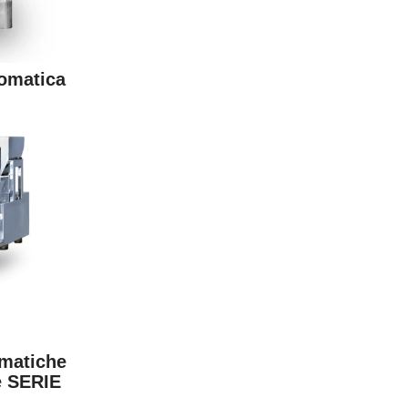
tomatica
omatiche
te SERIE