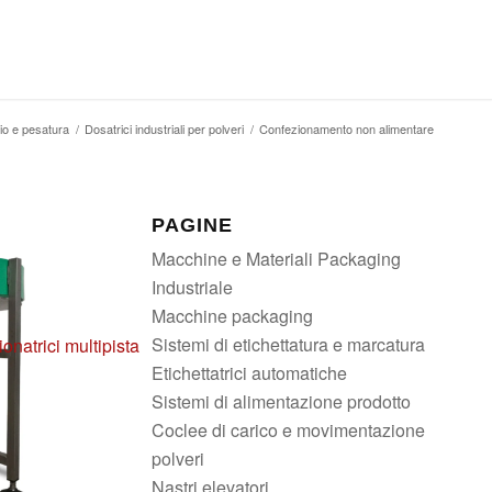
io e pesatura
/
Dosatrici industriali per polveri
/
Confezionamento non alimentare
PAGINE
Macchine e Materiali Packaging
Industriale
Macchine packaging
Sistemi di etichettatura e marcatura
onatrici multipista
Etichettatrici automatiche
Sistemi di alimentazione prodotto
Coclee di carico e movimentazione
polveri
Nastri elevatori