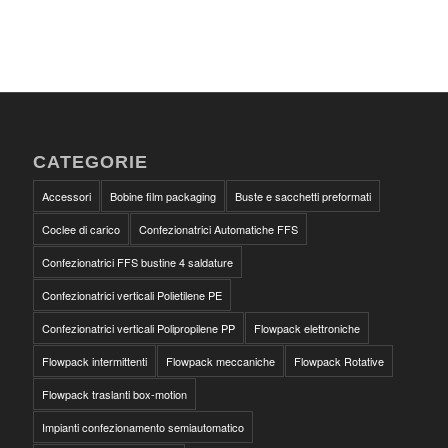
CATEGORIE
Accessori
Bobine film packaging
Buste e sacchetti preformati
Coclee di carico
Confezionatrici Automatiche FFS
Confezionatrici FFS bustine 4 saldature
Confezionatrici verticali Polietilene PE
Confezionatrici verticali Polipropilene PP
Flowpack elettroniche
Flowpack intermittenti
Flowpack meccaniche
Flowpack Rotative
Flowpack traslanti box-motion
Impianti confezionamento semiautomatico