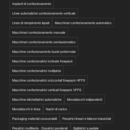
Impianti di confezionamento
Linee automatiche confezionamento verticale
Linee di riempimento liquidi
Macchinari confezionamento automatico
Macchinari confezionamento manuale
Macchinari confezionamento semiautomatico
Macchine confezionamento buste preformate
Macchine confezionatrici inclinate flowpack
Macchine confezionatrici multipista
Macchine confezionatrici orizzontali flowpack HFFS
Macchine confezionatrici verticali flowpack VFFS
Macchine etichettatrici automatiche
Monoblocchi indipendenti
Monoblocchi in linea
Nastri di carico
Packaging materiali consumabili
Pesatrici lineari e bilance industriali
Pesatrici multitesta - Dosatrici ponderali
Sigillatrici a pedale