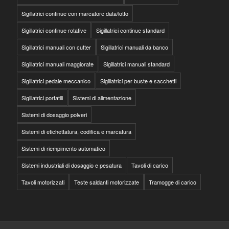
Sigillatrici continue con marcatore data/lotto
Sigillatrici continue rotative
Sigillatrici continue standard
Sigillatrici manuali con cutter
Sigillatrici manuali da banco
Sigillatrici manuali maggiorate
Sigillatrici manuali standard
Sigillatrici pedale meccanico
Sigillatrici per buste e sacchetti
Sigillatrici portatili
Sistemi di alimentazione
Sistemi di dosaggio polveri
Sistemi di etichettatura, codifica e marcatura
Sistemi di riempimento automatico
Sistemi industriali di dosaggio e pesatura
Tavoli di carico
Tavoli motorizzati
Teste saldanti motorizzate
Tramogge di carico