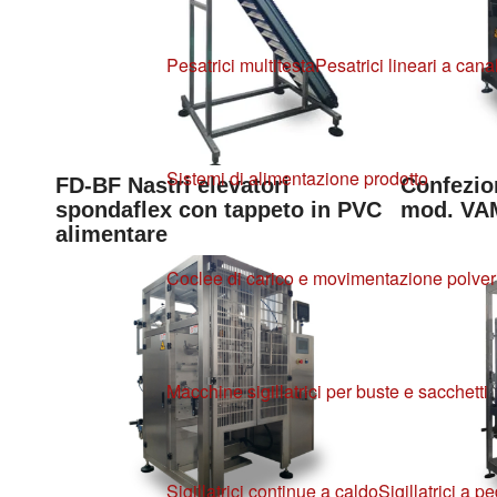
Pesatrici multitesta
Pesatrici lineari a canal
Sistemi di alimentazione prodotto
FD-BF Nastri elevatori
Confezio
spondaflex con tappeto in PVC
mod. VA
alimentare
Coclee di carico e movimentazione polver
Macchine sigillatrici per buste e sacchetti
Sigillatrici continue a caldo
Sigillatrici a p