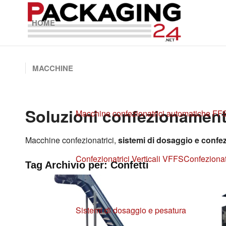
HOME
MACCHINE
Soluzioni confezionamento
Macchine confezionatrici automatiche FF
Macchine confezionatrici,
sistemi di dosaggio e confe
Confezionatrici Verticali VFFS
Confezionat
Tag Archivio per:
Confetti
Sistemi di dosaggio e pesatura