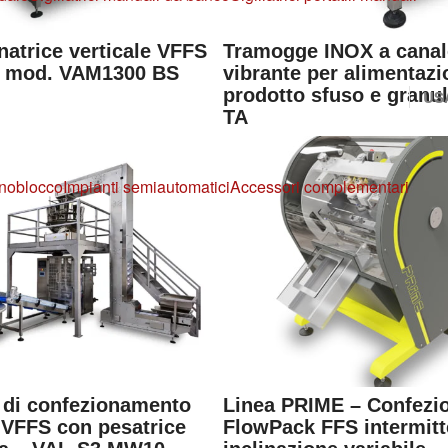
natrice verticale VFFS
Tramogge INOX a canal
E mod. VAM1300 BS
vibrante per alimentaz
prodotto sfuso e granu
US
TA
noblocco
Impianti semiautomatici
Accessori complementari
 di confezionamento
Linea PRIME – Confezio
e VFFS con pesatrice
FlowPack FFS intermitt