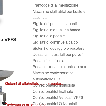
Tramogge di alimentazione
Macchine sigillatrici per buste e
sacchetti
Sigillatrici portatili manuali
Sigillatrici manuali da banco
Sigillatrici a pedale
ale VFFS
Sigillatrici continue a caldo
Sistemi di dosaggio e pesatura
Dosatrici industriali per polveri
Pesatrici multitesta
Pesatrici lineari a canali vibranti
Macchine confezionatrici
automatiche FFS
Sistemi di etichettatura e marcatura
Confezionatrici multipista
Confezionatrici inclinate
Confezionatrici Verticali VFFS
Confezionatrici Orizzontali
Etichettatrici automatiche