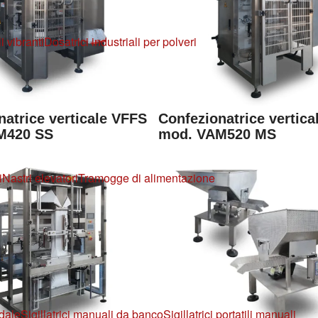
i vibranti
Dosatrici industriali per polveri
natrice verticale VFFS
Confezionatrice vertic
M420 SS
mod. VAM520 MS
i
Nastri elevatori
Tramogge di alimentazione
edale
Sigillatrici manuali da banco
Sigillatrici portatili manuali