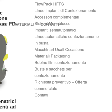
FlowPack HFFS
Linee Impianti di Confezionamento
e
Accessori complementari
ione
Sistemi Monoblocco
lare FD-
ATO
MATERIALI
CONTATTI
Impianti semiautomatici
Linee automatiche confezionamento
in busta
Macchinari Usati Occasione
Materiali Packaging
Bobine film confezionamento
Buste e sacchetti per
confezionamento
Richiesta preventivo – Offerta
commerciale
Contatti
natrici
enti ad