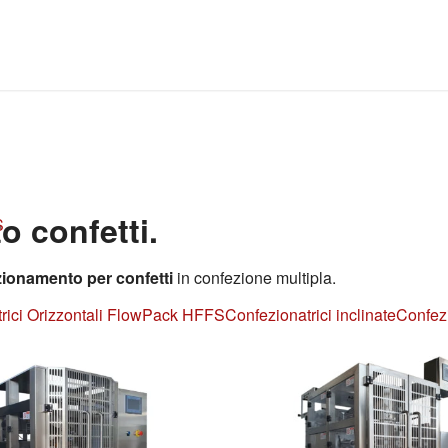
 confetti.
S
zionamento per confetti
in confezione multipla.
rici Orizzontali FlowPack HFFS
Confezionatrici inclinate
Confezi