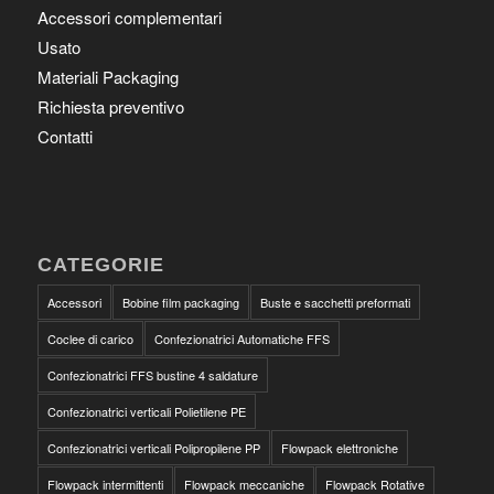
Accessori complementari
Usato
Materiali Packaging
Richiesta preventivo
Contatti
CATEGORIE
Accessori
Bobine film packaging
Buste e sacchetti preformati
Coclee di carico
Confezionatrici Automatiche FFS
Confezionatrici FFS bustine 4 saldature
Confezionatrici verticali Polietilene PE
Confezionatrici verticali Polipropilene PP
Flowpack elettroniche
Flowpack intermittenti
Flowpack meccaniche
Flowpack Rotative