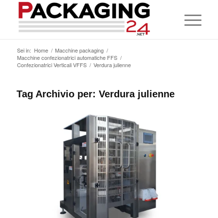
Sei in:
Home
/
Macchine packaging
/
Macchine confezionatrici automatiche FFS
/
Confezionatrici Verticali VFFS
/
Verdura julienne
Tag Archivio per:
Verdura julienne