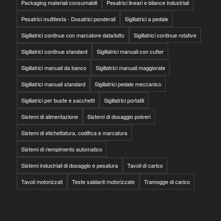
Packaging materiali consumabili
Pesatrici lineari e bilance industriali
Pesatrici multitesta - Dosatrici ponderali
Sigillatrici a pedale
Sigillatrici continue con marcatore data/lotto
Sigillatrici continue rotative
Sigillatrici continue standard
Sigillatrici manuali con cutter
Sigillatrici manuali da banco
Sigillatrici manuali maggiorate
Sigillatrici manuali standard
Sigillatrici pedale meccanico
Sigillatrici per buste e sacchetti
Sigillatrici portatili
Sistemi di alimentazione
Sistemi di dosaggio polveri
Sistemi di etichettatura, codifica e marcatura
Sistemi di riempimento automatico
Sistemi industriali di dosaggio e pesatura
Tavoli di carico
Tavoli motorizzati
Teste saldanti motorizzate
Tramogge di carico