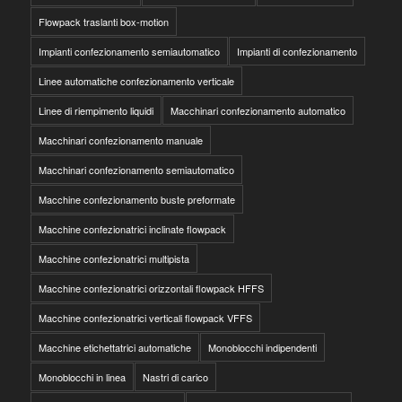
Flowpack traslanti box-motion
Impianti confezionamento semiautomatico
Impianti di confezionamento
Linee automatiche confezionamento verticale
Linee di riempimento liquidi
Macchinari confezionamento automatico
Macchinari confezionamento manuale
Macchinari confezionamento semiautomatico
Macchine confezionamento buste preformate
Macchine confezionatrici inclinate flowpack
Macchine confezionatrici multipista
Macchine confezionatrici orizzontali flowpack HFFS
Macchine confezionatrici verticali flowpack VFFS
Macchine etichettatrici automatiche
Monoblocchi indipendenti
Monoblocchi in linea
Nastri di carico