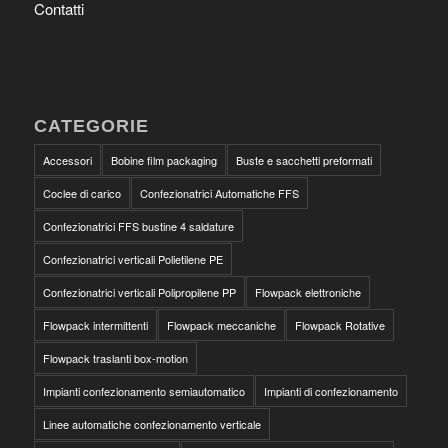
Contatti
CATEGORIE
Accessori
Bobine film packaging
Buste e sacchetti preformati
Coclee di carico
Confezionatrici Automatiche FFS
Confezionatrici FFS bustine 4 saldature
Confezionatrici verticali Polietilene PE
Confezionatrici verticali Polipropilene PP
Flowpack elettroniche
Flowpack intermittenti
Flowpack meccaniche
Flowpack Rotative
Flowpack traslanti box-motion
Impianti confezionamento semiautomatico
Impianti di confezionamento
Linee automatiche confezionamento verticale