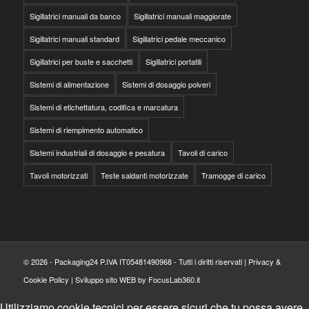
Sigillatrici manuali da banco
Sigillatrici manuali maggiorate
Sigillatrici manuali standard
Sigillatrici pedale meccanico
Sigillatrici per buste e sacchetti
Sigillatrici portatili
Sistemi di alimentazione
Sistemi di dosaggio polveri
Sistemi di etichettatura, codifica e marcatura
Sistemi di riempimento automatico
Sistemi industriali di dosaggio e pesatura
Tavoli di carico
Tavoli motorizzati
Teste saldanti motorizzate
Tramogge di carico
© 2026 - Packaging24 P.IVA IT05481490968 - Tutti i diritti riservati |
Privacy &
Cookie Policy
|
Sviluppo sito WEB by FocusLab360.it
Utilizziamo cookie tecnici per essere sicuri che tu possa avere