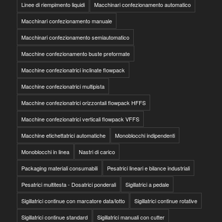
Linee di riempimento liquidi
Macchinari confezionamento automatico
Macchinari confezionamento manuale
Macchinari confezionamento semiautomatico
Macchine confezionamento buste preformate
Macchine confezionatrici inclinate flowpack
Macchine confezionatrici multipista
Macchine confezionatrici orizzontali flowpack HFFS
Macchine confezionatrici verticali flowpack VFFS
Macchine etichettatrici automatiche
Monoblocchi indipendenti
Monoblocchi in linea
Nastri di carico
Packaging materiali consumabili
Pesatrici lineari e bilance industriali
Pesatrici multitesta - Dosatrici ponderali
Sigillatrici a pedale
Sigillatrici continue con marcatore data/lotto
Sigillatrici continue rotative
Sigillatrici continue standard
Sigillatrici manuali con cutter