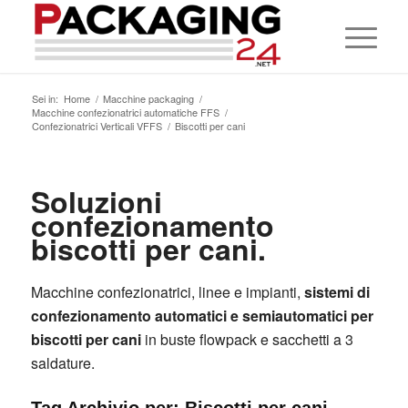
Sei in:
Home
/
Macchine packaging
/
Macchine confezionatrici automatiche FFS
/
Confezionatrici Verticali VFFS
/
Biscotti per cani
Soluzioni
confezionamento
biscotti per cani.
Macchine confezionatrici, linee e impianti,
sistemi di
confezionamento automatici e semiautomatici per
biscotti per cani
in buste flowpack e sacchetti a 3
saldature.
Tag Archivio per:
Biscotti per cani