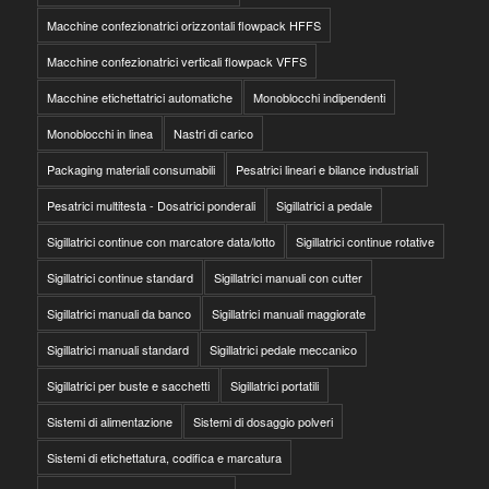
Macchine confezionatrici orizzontali flowpack HFFS
Macchine confezionatrici verticali flowpack VFFS
Macchine etichettatrici automatiche
Monoblocchi indipendenti
Monoblocchi in linea
Nastri di carico
Packaging materiali consumabili
Pesatrici lineari e bilance industriali
Pesatrici multitesta - Dosatrici ponderali
Sigillatrici a pedale
Sigillatrici continue con marcatore data/lotto
Sigillatrici continue rotative
Sigillatrici continue standard
Sigillatrici manuali con cutter
Sigillatrici manuali da banco
Sigillatrici manuali maggiorate
Sigillatrici manuali standard
Sigillatrici pedale meccanico
Sigillatrici per buste e sacchetti
Sigillatrici portatili
Sistemi di alimentazione
Sistemi di dosaggio polveri
Sistemi di etichettatura, codifica e marcatura