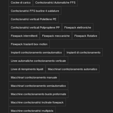
Coclee di carico
Confezionatrici Automatiche FFS
Confezionatrici FFS bustine 4 saldature
Confezionatrici verticali Polietilene PE
Confezionatrici verticali Polipropilene PP
Flowpack elettroniche
Flowpack intermittenti
Flowpack meccaniche
Flowpack Rotative
Flowpack traslanti box-motion
Impianti confezionamento semiautomatico
Impianti di confezionamento
Linee automatiche confezionamento verticale
Linee di riempimento liquidi
Macchinari confezionamento automatico
Macchinari confezionamento manuale
Macchinari confezionamento semiautomatico
Macchine confezionamento buste preformate
Macchine confezionatrici inclinate flowpack
Macchine confezionatrici multipista