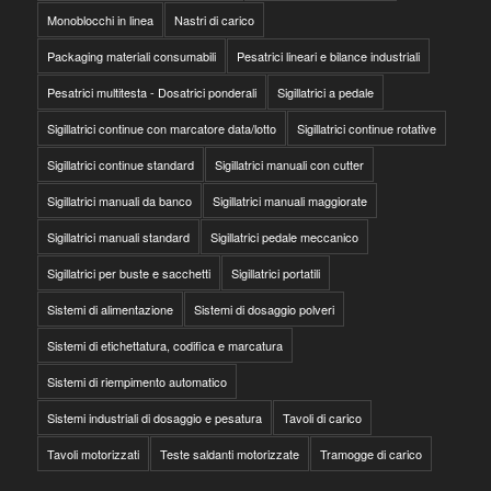
Monoblocchi in linea
Nastri di carico
Packaging materiali consumabili
Pesatrici lineari e bilance industriali
Pesatrici multitesta - Dosatrici ponderali
Sigillatrici a pedale
Sigillatrici continue con marcatore data/lotto
Sigillatrici continue rotative
Sigillatrici continue standard
Sigillatrici manuali con cutter
Sigillatrici manuali da banco
Sigillatrici manuali maggiorate
Sigillatrici manuali standard
Sigillatrici pedale meccanico
Sigillatrici per buste e sacchetti
Sigillatrici portatili
Sistemi di alimentazione
Sistemi di dosaggio polveri
Sistemi di etichettatura, codifica e marcatura
Sistemi di riempimento automatico
Sistemi industriali di dosaggio e pesatura
Tavoli di carico
Tavoli motorizzati
Teste saldanti motorizzate
Tramogge di carico