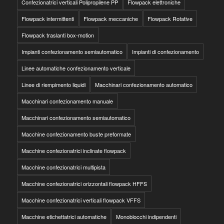
Confezionatrici verticali Polipropilene PP
Flowpack elettroniche
Flowpack intermittenti
Flowpack meccaniche
Flowpack Rotative
Flowpack traslanti box-motion
Impianti confezionamento semiautomatico
Impianti di confezionamento
Linee automatiche confezionamento verticale
Linee di riempimento liquidi
Macchinari confezionamento automatico
Macchinari confezionamento manuale
Macchinari confezionamento semiautomatico
Macchine confezionamento buste preformate
Macchine confezionatrici inclinate flowpack
Macchine confezionatrici multipista
Macchine confezionatrici orizzontali flowpack HFFS
Macchine confezionatrici verticali flowpack VFFS
Macchine etichettatrici automatiche
Monoblocchi indipendenti