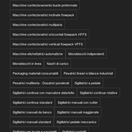
Macchine confezionamento buste preformate
Macchine confezionatrici inclinate flowpack
Macchine confezionatrici multipista
Macchine confezionatrici orizzontali flowpack HFFS
Macchine confezionatrici verticali flowpack VFFS
Macchine etichettatrici automatiche
Monoblocchi indipendenti
Monoblocchi in linea
Nastri di carico
Packaging materiali consumabili
Pesatrici lineari e bilance industriali
Pesatrici multitesta - Dosatrici ponderali
Sigillatrici a pedale
Sigillatrici continue con marcatore data/lotto
Sigillatrici continue rotative
Sigillatrici continue standard
Sigillatrici manuali con cutter
Sigillatrici manuali da banco
Sigillatrici manuali maggiorate
Sigillatrici manuali standard
Sigillatrici pedale meccanico
Sigillatrici per buste e sacchetti
Sigillatrici portatili