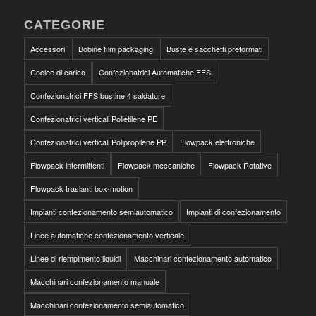
CATEGORIE
Accessori
Bobine film packaging
Buste e sacchetti preformati
Coclee di carico
Confezionatrici Automatiche FFS
Confezionatrici FFS bustine 4 saldature
Confezionatrici verticali Polietilene PE
Confezionatrici verticali Polipropilene PP
Flowpack elettroniche
Flowpack intermittenti
Flowpack meccaniche
Flowpack Rotative
Flowpack traslanti box-motion
Impianti confezionamento semiautomatico
Impianti di confezionamento
Linee automatiche confezionamento verticale
Linee di riempimento liquidi
Macchinari confezionamento automatico
Macchinari confezionamento manuale
Macchinari confezionamento semiautomatico