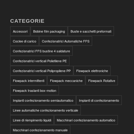
CATEGORIE
Accessori
Bobine film packaging
Buste e sacchetti preformati
Coclee di carico
Confezionatrici Automatiche FFS
Confezionatrici FFS bustine 4 saldature
Confezionatrici verticali Polietilene PE
Confezionatrici verticali Polipropilene PP
Flowpack elettroniche
Flowpack intermittenti
Flowpack meccaniche
Flowpack Rotative
Flowpack traslanti box-motion
Impianti confezionamento semiautomatico
Impianti di confezionamento
Linee automatiche confezionamento verticale
Linee di riempimento liquidi
Macchinari confezionamento automatico
Macchinari confezionamento manuale