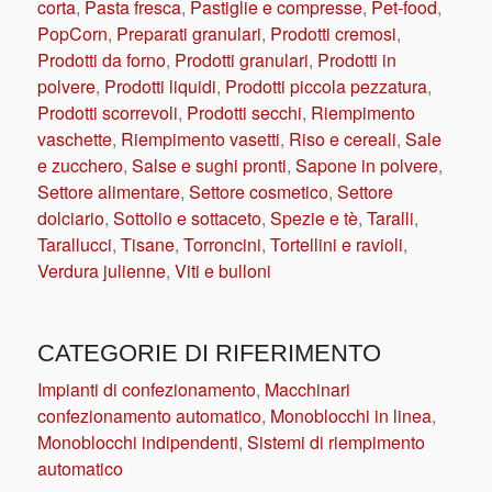
corta
,
Pasta fresca
,
Pastiglie e compresse
,
Pet-food
,
PopCorn
,
Preparati granulari
,
Prodotti cremosi
,
Prodotti da forno
,
Prodotti granulari
,
Prodotti in
polvere
,
Prodotti liquidi
,
Prodotti piccola pezzatura
,
Prodotti scorrevoli
,
Prodotti secchi
,
Riempimento
vaschette
,
Riempimento vasetti
,
Riso e cereali
,
Sale
e zucchero
,
Salse e sughi pronti
,
Sapone in polvere
,
Settore alimentare
,
Settore cosmetico
,
Settore
dolciario
,
Sottolio e sottaceto
,
Spezie e tè
,
Taralli
,
Tarallucci
,
Tisane
,
Torroncini
,
Tortellini e ravioli
,
Verdura julienne
,
Viti e bulloni
CATEGORIE DI RIFERIMENTO
Impianti di confezionamento
,
Macchinari
confezionamento automatico
,
Monoblocchi in linea
,
Monoblocchi indipendenti
,
Sistemi di riempimento
automatico