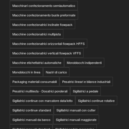
Macchinari confezionamento semiautomatico
Macchine confezionamento buste preformate
Macchine confezionatrici inclinate flowpack
Macchine confezionatrici multipista
Macchine confezionatrici orizzontali flowpack HFFS
Macchine confezionatrici verticali flowpack VFFS
Macchine etichettatrici automatiche
Monoblocchi indipendenti
Monoblocchi in linea
Nastri di carico
Packaging materiali consumabili
Pesatrici lineari e bilance industriali
Pesatrici multitesta - Dosatrici ponderali
Sigillatrici a pedale
Sigillatrici continue con marcatore data/lotto
Sigillatrici continue rotative
Sigillatrici continue standard
Sigillatrici manuali con cutter
Sigillatrici manuali da banco
Sigillatrici manuali maggiorate