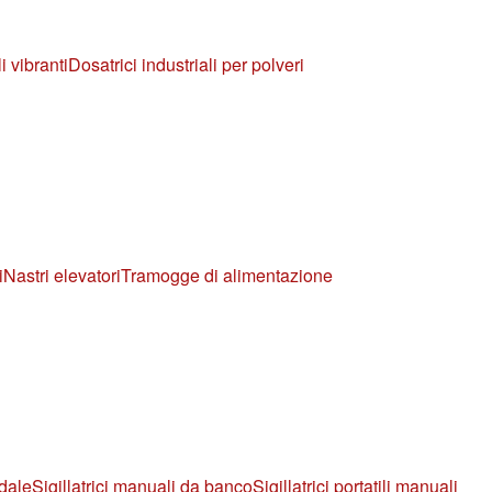
i vibranti
Dosatrici industriali per polveri
i
Nastri elevatori
Tramogge di alimentazione
edale
Sigillatrici manuali da banco
Sigillatrici portatili manuali