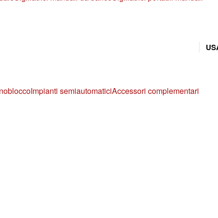
US
noblocco
Impianti semiautomatici
Accessori complementari