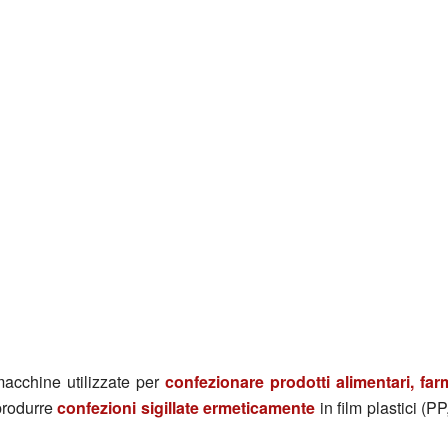
acchine utilizzate per
confezionare prodotti alimentari, far
produrre
confezioni sigillate ermeticamente
in film plastici (P