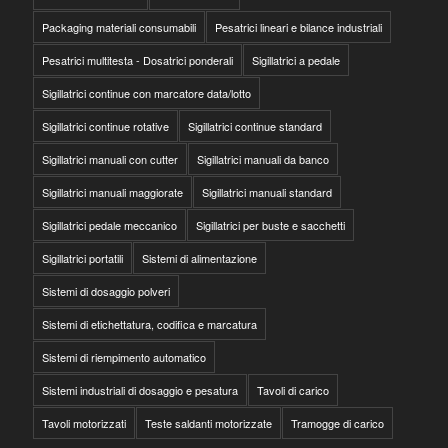
Packaging materiali consumabili
Pesatrici lineari e bilance industriali
Pesatrici multitesta - Dosatrici ponderali
Sigillatrici a pedale
Sigillatrici continue con marcatore data/lotto
Sigillatrici continue rotative
Sigillatrici continue standard
Sigillatrici manuali con cutter
Sigillatrici manuali da banco
Sigillatrici manuali maggiorate
Sigillatrici manuali standard
Sigillatrici pedale meccanico
Sigillatrici per buste e sacchetti
Sigillatrici portatili
Sistemi di alimentazione
Sistemi di dosaggio polveri
Sistemi di etichettatura, codifica e marcatura
Sistemi di riempimento automatico
Sistemi industriali di dosaggio e pesatura
Tavoli di carico
Tavoli motorizzati
Teste saldanti motorizzate
Tramogge di carico