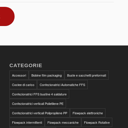
E
CATEGORIE
Accessori
Bobine film packaging
Buste e sacchetti preformati
Coclee di carico
Confezionatrici Automatiche FFS
Confezionatrici FFS bustine 4 saldature
Confezionatrici verticali Polietilene PE
Confezionatrici verticali Polipropilene PP
Flowpack elettroniche
Flowpack intermittenti
Flowpack meccaniche
Flowpack Rotative