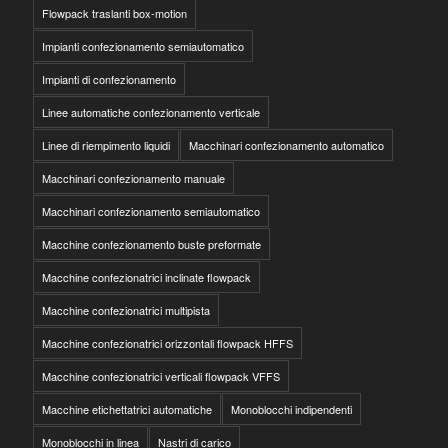
Flowpack traslanti box-motion
Impianti confezionamento semiautomatico
Impianti di confezionamento
Linee automatiche confezionamento verticale
Linee di riempimento liquidi
Macchinari confezionamento automatico
Macchinari confezionamento manuale
Macchinari confezionamento semiautomatico
Macchine confezionamento buste preformate
Macchine confezionatrici inclinate flowpack
Macchine confezionatrici multipista
Macchine confezionatrici orizzontali flowpack HFFS
Macchine confezionatrici verticali flowpack VFFS
Macchine etichettatrici automatiche
Monoblocchi indipendenti
Monoblocchi in linea
Nastri di carico