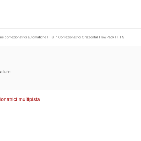
ne confezionatrici automatiche FFS
/
Confezionatrici Orizzontali FlowPack HFFS
ature.
onatrici multipista