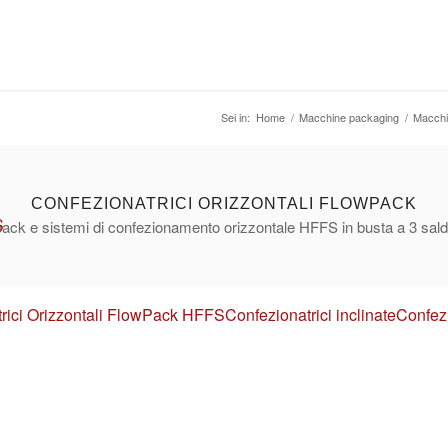
Sei in:
Home
/
Macchine packaging
/
Macchi
CONFEZIONATRICI ORIZZONTALI FLOWPACK
S
ack e sistemi di confezionamento orizzontale HFFS in busta a 3 sald
rici Orizzontali FlowPack HFFS
Confezionatrici inclinate
Confezi