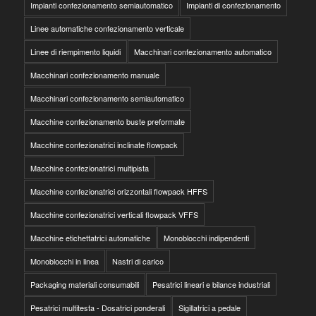
Impianti confezionamento semiautomatico
Impianti di confezionamento
Linee automatiche confezionamento verticale
Linee di riempimento liquidi
Macchinari confezionamento automatico
Macchinari confezionamento manuale
Macchinari confezionamento semiautomatico
Macchine confezionamento buste preformate
Macchine confezionatrici inclinate flowpack
Macchine confezionatrici multipista
Macchine confezionatrici orizzontali flowpack HFFS
Macchine confezionatrici verticali flowpack VFFS
Macchine etichettatrici automatiche
Monoblocchi indipendenti
Monoblocchi in linea
Nastri di carico
Packaging materiali consumabili
Pesatrici lineari e bilance industriali
Pesatrici multitesta - Dosatrici ponderali
Sigillatrici a pedale