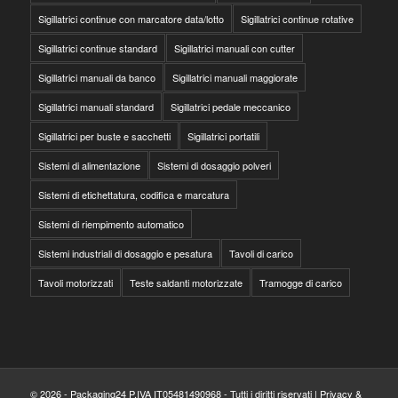
Sigillatrici continue con marcatore data/lotto
Sigillatrici continue rotative
Sigillatrici continue standard
Sigillatrici manuali con cutter
Sigillatrici manuali da banco
Sigillatrici manuali maggiorate
Sigillatrici manuali standard
Sigillatrici pedale meccanico
Sigillatrici per buste e sacchetti
Sigillatrici portatili
Sistemi di alimentazione
Sistemi di dosaggio polveri
Sistemi di etichettatura, codifica e marcatura
Sistemi di riempimento automatico
Sistemi industriali di dosaggio e pesatura
Tavoli di carico
Tavoli motorizzati
Teste saldanti motorizzate
Tramogge di carico
© 2026 - Packaging24 P.IVA IT05481490968 - Tutti i diritti riservati |
Privacy &