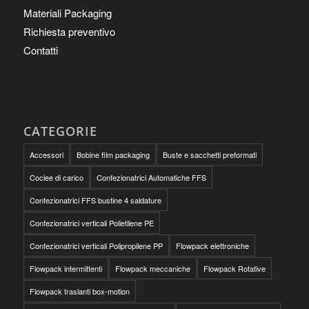
Materiali Packaging
Richiesta preventivo
Contatti
CATEGORIE
Accessori
Bobine film packaging
Buste e sacchetti preformati
Coclee di carico
Confezionatrici Automatiche FFS
Confezionatrici FFS bustine 4 saldature
Confezionatrici verticali Polietilene PE
Confezionatrici verticali Polipropilene PP
Flowpack elettroniche
Flowpack intermittenti
Flowpack meccaniche
Flowpack Rotative
Flowpack traslanti box-motion