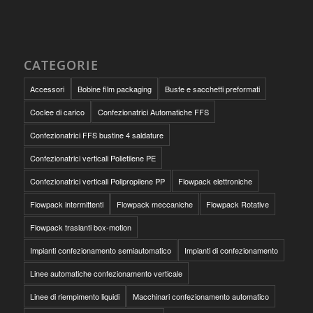
CATEGORIE
Accessori
Bobine film packaging
Buste e sacchetti preformati
Coclee di carico
Confezionatrici Automatiche FFS
Confezionatrici FFS bustine 4 saldature
Confezionatrici verticali Polietilene PE
Confezionatrici verticali Polipropilene PP
Flowpack elettroniche
Flowpack intermittenti
Flowpack meccaniche
Flowpack Rotative
Flowpack traslanti box-motion
Impianti confezionamento semiautomatico
Impianti di confezionamento
Linee automatiche confezionamento verticale
Linee di riempimento liquidi
Macchinari confezionamento automatico