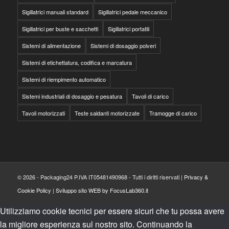
Sigillatrici manuali standard
Sigillatrici pedale meccanico
Sigillatrici per buste e sacchetti
Sigillatrici portatili
Sistemi di alimentazione
Sistemi di dosaggio polveri
Sistemi di etichettatura, codifica e marcatura
Sistemi di riempimento automatico
Sistemi industriali di dosaggio e pesatura
Tavoli di carico
Tavoli motorizzati
Teste saldanti motorizzate
Tramogge di carico
© 2026 - Packaging24 P.IVA IT05481490968 - Tutti i diritti riservati |
Privacy &
Cookie Policy
|
Sviluppo sito WEB by FocusLab360.it
Utilizziamo cookie tecnici per essere sicuri che tu possa avere
la migliore esperienza sul nostro sito. Continuando la