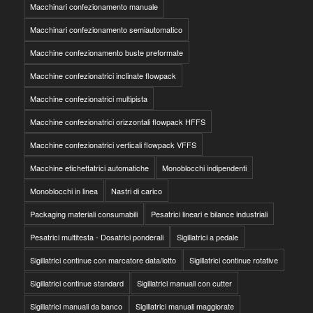
Macchinari confezionamento manuale
Macchinari confezionamento semiautomatico
Macchine confezionamento buste preformate
Macchine confezionatrici inclinate flowpack
Macchine confezionatrici multipista
Macchine confezionatrici orizzontali flowpack HFFS
Macchine confezionatrici verticali flowpack VFFS
Macchine etichettatrici automatiche
Monoblocchi indipendenti
Monoblocchi in linea
Nastri di carico
Packaging materiali consumabili
Pesatrici lineari e bilance industriali
Pesatrici multitesta - Dosatrici ponderali
Sigillatrici a pedale
Sigillatrici continue con marcatore data/lotto
Sigillatrici continue rotative
Sigillatrici continue standard
Sigillatrici manuali con cutter
Sigillatrici manuali da banco
Sigillatrici manuali maggiorate