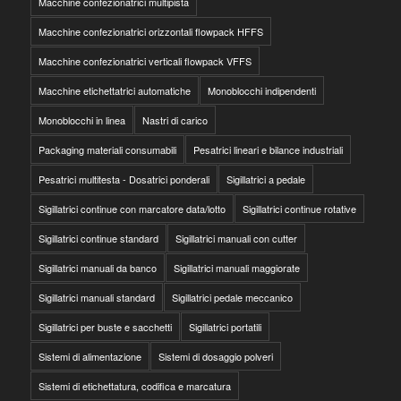
Macchine confezionatrici multipista
Macchine confezionatrici orizzontali flowpack HFFS
Macchine confezionatrici verticali flowpack VFFS
Macchine etichettatrici automatiche
Monoblocchi indipendenti
Monoblocchi in linea
Nastri di carico
Packaging materiali consumabili
Pesatrici lineari e bilance industriali
Pesatrici multitesta - Dosatrici ponderali
Sigillatrici a pedale
Sigillatrici continue con marcatore data/lotto
Sigillatrici continue rotative
Sigillatrici continue standard
Sigillatrici manuali con cutter
Sigillatrici manuali da banco
Sigillatrici manuali maggiorate
Sigillatrici manuali standard
Sigillatrici pedale meccanico
Sigillatrici per buste e sacchetti
Sigillatrici portatili
Sistemi di alimentazione
Sistemi di dosaggio polveri
Sistemi di etichettatura, codifica e marcatura