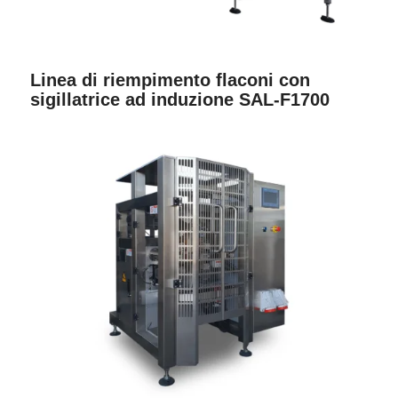
Linea di riempimento flaconi con
sigillatrice ad induzione SAL-F1700