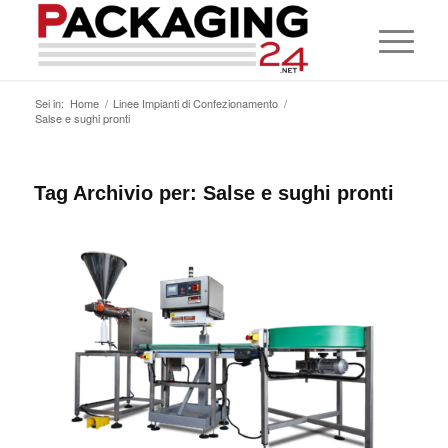
Sei in:
Home
/
Linee Impianti di Confezionamento
/
Salse e sughi pronti
Tag Archivio per:
Salse e sughi pronti