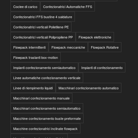
Coclee di carico
Confezionatrici Automatiche FFS
Confezionatrici FFS bustine 4 saldature
Confezionatrici verticali Polietilene PE
Confezionatrici verticali Polipropilene PP
Flowpack elettroniche
Flowpack intermittenti
Flowpack meccaniche
Flowpack Rotative
Flowpack traslanti box-motion
Impianti confezionamento semiautomatico
Impianti di confezionamento
Linee automatiche confezionamento verticale
Linee di riempimento liquidi
Macchinari confezionamento automatico
Macchinari confezionamento manuale
Macchinari confezionamento semiautomatico
Macchine confezionamento buste preformate
Macchine confezionatrici inclinate flowpack