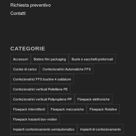
Richiesta preventivo
Contatti
CATEGORIE
Accessori
Bobine film packaging
Buste e sacchetti preformati
Coclee di carico
Confezionatrici Automatiche FFS
Confezionatrici FFS bustine 4 saldature
Confezionatrici verticali Polietilene PE
Confezionatrici verticali Polipropilene PP
Flowpack elettroniche
Flowpack intermittenti
Flowpack meccaniche
Flowpack Rotative
Flowpack traslanti box-motion
Impianti confezionamento semiautomatico
Impianti di confezionamento