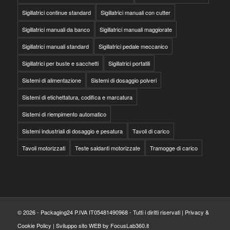
Sigillatrici continue standard
Sigillatrici manuali con cutter
Sigillatrici manuali da banco
Sigillatrici manuali maggiorate
Sigillatrici manuali standard
Sigillatrici pedale meccanico
Sigillatrici per buste e sacchetti
Sigillatrici portatili
Sistemi di alimentazione
Sistemi di dosaggio polveri
Sistemi di etichettatura, codifica e marcatura
Sistemi di riempimento automatico
Sistemi industriali di dosaggio e pesatura
Tavoli di carico
Tavoli motorizzati
Teste saldanti motorizzate
Tramogge di carico
© 2026 - Packaging24 P.IVA IT05481490968 - Tutti i diritti riservati |
Privacy &
Cookie Policy
|
Sviluppo sito WEB by FocusLab360.it