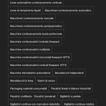
Linee automatiche confezionamento verticale
Linee di riempimento liquidi
Macchinari confezionamento automatico
Macchinari confezionamento manuale
Macchinari confezionamento semiautomatico
Macchine confezionamento buste preformate
Macchine confezionatrici inclinate flowpack
Macchine confezionatrici multipista
Macchine confezionatrici orizzontali flowpack HFFS
Macchine confezionatrici verticali flowpack VFFS
Macchine etichettatrici automatiche
Monoblocchi indipendenti
Monoblocchi in linea
Nastri di carico
Packaging materiali consumabili
Pesatrici lineari e bilance industriali
Pesatrici multitesta - Dosatrici ponderali
Sigillatrici a pedale
Sigillatrici continue con marcatore data/lotto
Sigillatrici continue rotative