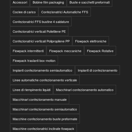
Accessori
Bobine film packaging
Buste e sacchetti preformati
Coclee di carico
Confezionatrici Automatiche FFS
Confezionatrici FFS bustine 4 saldature
Confezionatrici verticali Polietilene PE
Confezionatrici verticali Polipropilene PP
Flowpack elettroniche
Flowpack intermittenti
Flowpack meccaniche
Flowpack Rotative
Flowpack traslanti box-motion
Impianti confezionamento semiautomatico
Impianti di confezionamento
Linee automatiche confezionamento verticale
Linee di riempimento liquidi
Macchinari confezionamento automatico
Macchinari confezionamento manuale
Macchinari confezionamento semiautomatico
Macchine confezionamento buste preformate
Macchine confezionatrici inclinate flowpack