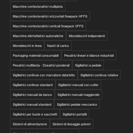
Macchine confezionatrici multipista
Macchine confezionatrici orizzontali flowpack HFFS
Macchine confezionatrici verticali flowpack VFFS
Macchine etichettatrici automatiche
Monoblocchi indipendenti
Monoblocchi in linea
Nastri di carico
Packaging materiali consumabili
Pesatrici lineari e bilance industriali
Pesatrici multitesta - Dosatrici ponderali
Sigillatrici a pedale
Sigillatrici continue con marcatore data/lotto
Sigillatrici continue rotative
Sigillatrici continue standard
Sigillatrici manuali con cutter
Sigillatrici manuali da banco
Sigillatrici manuali maggiorate
Sigillatrici manuali standard
Sigillatrici pedale meccanico
Sigillatrici per buste e sacchetti
Sigillatrici portatili
Sistemi di alimentazione
Sistemi di dosaggio polveri