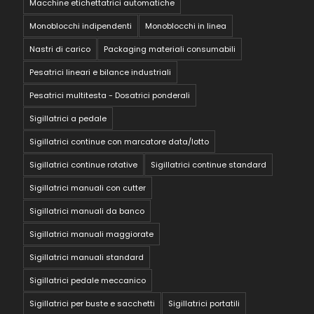
Macchine etichettatrici automatiche
Monoblocchi indipendenti
Monoblocchi in linea
Nastri di carico
Packaging materiali consumabili
Pesatrici lineari e bilance industriali
Pesatrici multitesta - Dosatrici ponderali
Sigillatrici a pedale
Sigillatrici continue con marcatore data/lotto
Sigillatrici continue rotative
Sigillatrici continue standard
Sigillatrici manuali con cutter
Sigillatrici manuali da banco
Sigillatrici manuali maggiorate
Sigillatrici manuali standard
Sigillatrici pedale meccanico
Sigillatrici per buste e sacchetti
Sigillatrici portatili