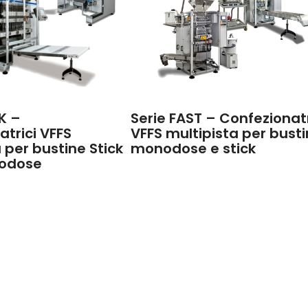
K –
Serie FAST – Confezionatr
atrici VFFS
VFFS multipista per bust
 per bustine Stick
monodose e stick
odose