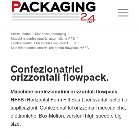
Sei in:
Home
/
Macchine packaging
/
Macchine confezionatrici automatiche FFS
/
Confezionatrici Orizzontali FlowPack HFFS
/
Macchine confezionatrici orizzontali flowpack HFFS
Confezionatrici
orizzontali flowpack.
Macchine confezionatrici orizzontali flowpack
HFFS
(Horizontal Form Fill Seal) per svariati settori e
applicazioni, Confezionatrici orizzontali meccaniche,
elettroniche, Box-Motion, versioni high speed e big
size.