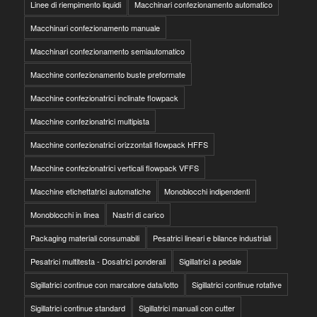
Linee di riempimento liquidi
Macchinari confezionamento automatico
Macchinari confezionamento manuale
Macchinari confezionamento semiautomatico
Macchine confezionamento buste preformate
Macchine confezionatrici inclinate flowpack
Macchine confezionatrici multipista
Macchine confezionatrici orizzontali flowpack HFFS
Macchine confezionatrici verticali flowpack VFFS
Macchine etichettatrici automatiche
Monoblocchi indipendenti
Monoblocchi in linea
Nastri di carico
Packaging materiali consumabili
Pesatrici lineari e bilance industriali
Pesatrici multitesta - Dosatrici ponderali
Sigillatrici a pedale
Sigillatrici continue con marcatore data/lotto
Sigillatrici continue rotative
Sigillatrici continue standard
Sigillatrici manuali con cutter