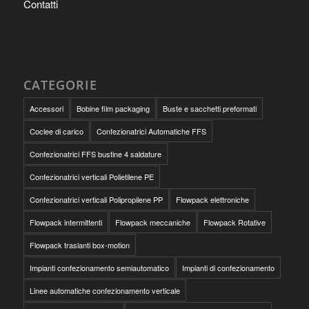
Contatti
CATEGORIE
Accessori
Bobine film packaging
Buste e sacchetti preformati
Coclee di carico
Confezionatrici Automatiche FFS
Confezionatrici FFS bustine 4 saldature
Confezionatrici verticali Polietilene PE
Confezionatrici verticali Polipropilene PP
Flowpack elettroniche
Flowpack intermittenti
Flowpack meccaniche
Flowpack Rotative
Flowpack traslanti box-motion
Impianti confezionamento semiautomatico
Impianti di confezionamento
Linee automatiche confezionamento verticale