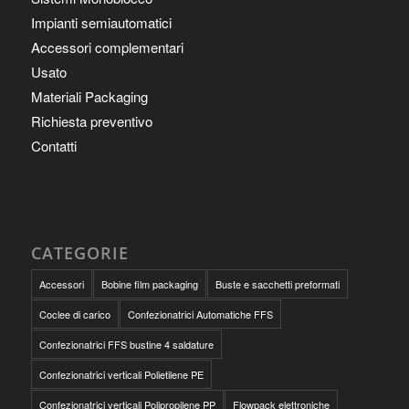
Impianti semiautomatici
Accessori complementari
Usato
Materiali Packaging
Richiesta preventivo
Contatti
CATEGORIE
Accessori
Bobine film packaging
Buste e sacchetti preformati
Coclee di carico
Confezionatrici Automatiche FFS
Confezionatrici FFS bustine 4 saldature
Confezionatrici verticali Polietilene PE
Confezionatrici verticali Polipropilene PP
Flowpack elettroniche