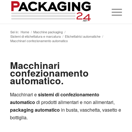
Sei in:
Home
/
Macchine packaging
/
Sistemi di etichettatura e marcatura
/
Etichettatrici automatiche
/
Macchinari confezionamento automatico
Macchinari
confezionamento
automatico.
Macchinari e
sistemi di confezionamento
automatico
di prodotti alimentari e non alimentari,
packaging automatico
in busta, vaschetta, vasetto e
bottiglia.