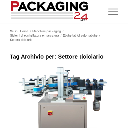
Sei in:
Home
/
Macchine packaging
/
Sistemi di etichettatura e marcatura
/
Etichettatrici automatiche
/
Settore dolciario
Tag Archivio per:
Settore dolciario