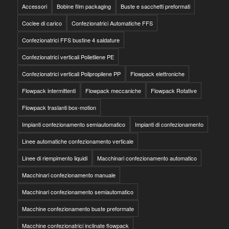
Accessori
Bobine film packaging
Buste e sacchetti preformati
Coclee di carico
Confezionatrici Automatiche FFS
Confezionatrici FFS bustine 4 saldature
Confezionatrici verticali Polietilene PE
Confezionatrici verticali Polipropilene PP
Flowpack elettroniche
Flowpack intermittenti
Flowpack meccaniche
Flowpack Rotative
Flowpack traslanti box-motion
Impianti confezionamento semiautomatico
Impianti di confezionamento
Linee automatiche confezionamento verticale
Linee di riempimento liquidi
Macchinari confezionamento automatico
Macchinari confezionamento manuale
Macchinari confezionamento semiautomatico
Macchine confezionamento buste preformate
Macchine confezionatrici inclinate flowpack