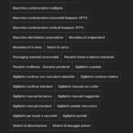
Macchine confezionatrici multipista
Macchine confezionatrici orizzontali flowpack HFFS
Macchine confezionatrici verticali flowpack VFFS
Macchine etichettatrici automatiche
Monoblocchi indipendenti
Monoblocchi in linea
Nastri di carico
Packaging materiali consumabili
Pesatrici lineari e bilance industriali
Pesatrici multitesta - Dosatrici ponderali
Sigillatrici a pedale
Sigillatrici continue con marcatore data/lotto
Sigillatrici continue rotative
Sigillatrici continue standard
Sigillatrici manuali con cutter
Sigillatrici manuali da banco
Sigillatrici manuali maggiorate
Sigillatrici manuali standard
Sigillatrici pedale meccanico
Sigillatrici per buste e sacchetti
Sigillatrici portatili
Sistemi di alimentazione
Sistemi di dosaggio polveri