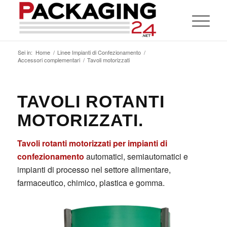
Sei in:
Home
/
Linee Impianti di Confezionamento
/
Accessori complementari
/
Tavoli motorizzati
TAVOLI ROTANTI
MOTORIZZATI.
Tavoli rotanti motorizzati per impianti di
confezionamento
automatici, semiautomatici e
impianti di processo nel settore alimentare,
farmaceutico, chimico, plastica e gomma.