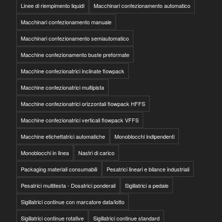
Linee di riempimento liquidi
Macchinari confezionamento automatico
Macchinari confezionamento manuale
Macchinari confezionamento semiautomatico
Macchine confezionamento buste preformate
Macchine confezionatrici inclinate flowpack
Macchine confezionatrici multipista
Macchine confezionatrici orizzontali flowpack HFFS
Macchine confezionatrici verticali flowpack VFFS
Macchine etichettatrici automatiche
Monoblocchi indipendenti
Monoblocchi in linea
Nastri di carico
Packaging materiali consumabili
Pesatrici lineari e bilance industriali
Pesatrici multitesta - Dosatrici ponderali
Sigillatrici a pedale
Sigillatrici continue con marcatore data/lotto
Sigillatrici continue rotative
Sigillatrici continue standard