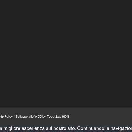
ie Policy
|
Sviluppo sito WEB by FocusLab360.it
la migliore esperienza sul nostro sito. Continuando la navigazion