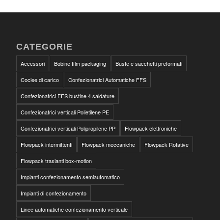
CATEGORIE
Accessori
Bobine film packaging
Buste e sacchetti preformati
Coclee di carico
Confezionatrici Automatiche FFS
Confezionatrici FFS bustine 4 saldature
Confezionatrici verticali Polietilene PE
Confezionatrici verticali Polipropilene PP
Flowpack elettroniche
Flowpack intermittenti
Flowpack meccaniche
Flowpack Rotative
Flowpack traslanti box-motion
Impianti confezionamento semiautomatico
Impianti di confezionamento
Linee automatiche confezionamento verticale