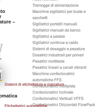
Tramogge di alimentazione
Macchine sigillatrici per buste e
nto
r
sacchetti
ature –
Sigillatrici portatili manuali
Sigillatrici manuali da banco
Sigillatrici a pedale
Sigillatrici continue a caldo
Sistemi di dosaggio e pesatura
Dosatrici industriali per polveri
Pesatrici multitesta
Pesatrici lineari a canali vibranti
Macchine confezionatrici
automatiche FFS
Sistemi di etichettatura e marcatura
Confezionatrici multipista
Confezionatrici inclinate
tomatica
Confezionatrici Verticali VFFS
Confezionatrici Orizzontali FlowPack
Etichettatrici automatiche