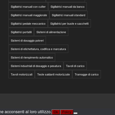
Sigillatrici manuali con cutter
Sigillatrici manuali da banco
Sigillatrici manuali maggiorate
Sigillatrici manuali standard
Sigillatrici pedale meccanico
Sigillatrici per buste e sacchetti
Sigillatrici portatili
Sistemi di alimentazione
Sistemi di dosaggio polveri
Sistemi di etichettatura, codifica e marcatura
Sistemi di riempimento automatico
Sistemi industriali di dosaggio e pesatura
Tavoli di carico
Tavoli motorizzati
Teste saldanti motorizzate
Tramogge di carico
e acconsenti al loro utilizzo.
Ok
Policy