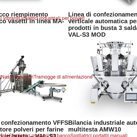
cco riempimento
Linea di confezioname
i vibranti
Dosatrici industriali per polveri
o vasetti in linea MA-
verticale automatica pe
prodotti in busta 3 sald
VAL-S3 MOD
i
Nastri elevatori
Tramogge di alimentazione
 confezionamento VFFS
Bilancia industriale au
ore polveri per farine
multitesta AMW10
edale
Sigillatrici manuali da banco
Sigillatrici portatili manuali
i in busta – VAL-S3