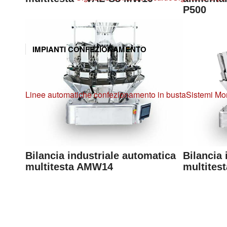
P500
IMPIANTI CONFEZIONAMENTO
Linee automatiche confezionamento in busta
Sistemi Mo
Bilancia industriale automatica
Bilancia 
multitesta AMW14
multites