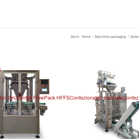
Sei in:
Home
/
Macchine packaging
/
Siste
S
rici Orizzontali FlowPack HFFS
Confezionatrici inclinate
Confezi