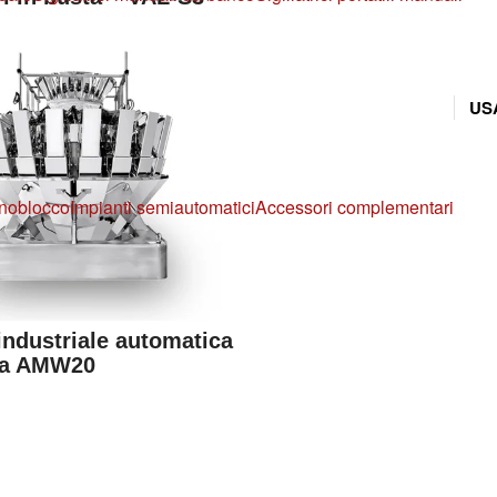
US
noblocco
Impianti semiautomatici
Accessori complementari
industriale automatica
ta AMW20