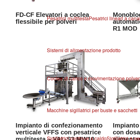
FD-CF Elevatori a coclea
Monoblo
Pesatrici multitesta
Pesatrici lineari a canal
flessibile per polveri
automatic
R1 MOD
Sistemi di alimentazione prodotto
Coclee di carico e movimentazione polver
Macchine sigillatrici per buste e sacchetti
Impianto di confezionamento
Impianto
verticale VFFS con pesatrice
con dosat
Sigillatrici continue a caldo
Sigillatrici a p
multitesta – VAL-S3 MW10
alimentar