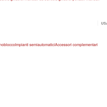
US
noblocco
Impianti semiautomatici
Accessori complementari