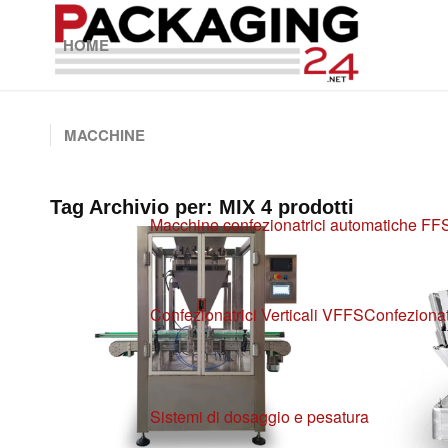
HOME
MACCHINE
Tag Archivio per:
MIX 4 prodotti
Macchine confezionatrici automatiche FF
Confezionatrici Verticali VFFS
Confezionat
Sistemi di dosaggio e pesatura