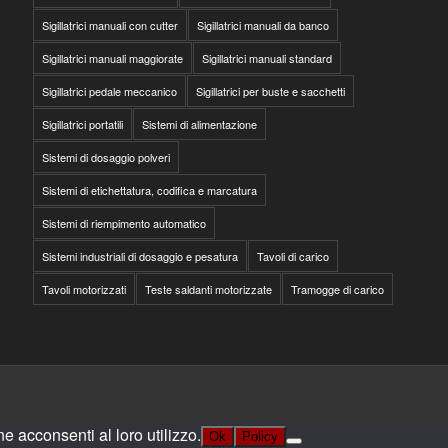
Sigillatrici manuali con cutter
Sigillatrici manuali da banco
Sigillatrici manuali maggiorate
Sigillatrici manuali standard
Sigillatrici pedale meccanico
Sigillatrici per buste e sacchetti
Sigillatrici portatili
Sistemi di alimentazione
Sistemi di dosaggio polveri
Sistemi di etichettatura, codifica e marcatura
Sistemi di riempimento automatico
Sistemi industriali di dosaggio e pesatura
Tavoli di carico
Tavoli motorizzati
Teste saldanti motorizzate
Tramogge di carico
e acconsenti al loro utilizzo.
Ok
Policy