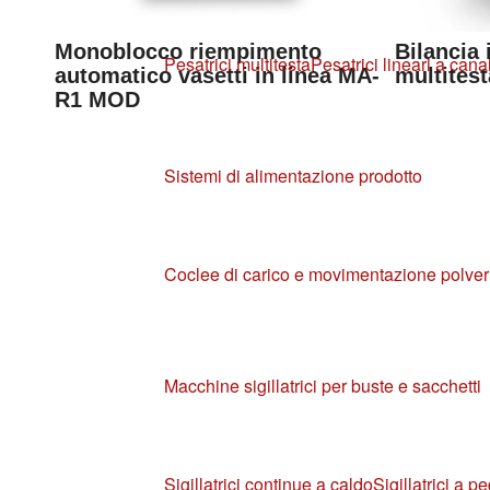
Monoblocco riempimento
Bilancia 
Pesatrici multitesta
Pesatrici lineari a canal
automatico vasetti in linea MA-
multites
R1 MOD
Sistemi di alimentazione prodotto
Coclee di carico e movimentazione polver
Macchine sigillatrici per buste e sacchetti
Sigillatrici continue a caldo
Sigillatrici a p