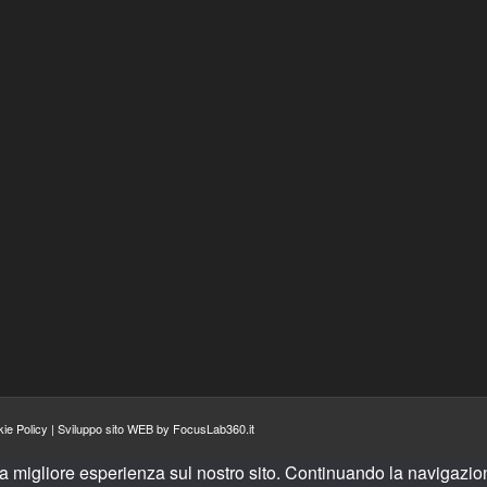
ie Policy
|
Sviluppo sito WEB by FocusLab360.it
la migliore esperienza sul nostro sito. Continuando la navigazion