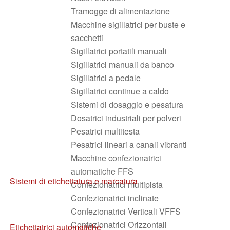
Tramogge di alimentazione
Macchine sigillatrici per buste e
sacchetti
Sigillatrici portatili manuali
Sigillatrici manuali da banco
Sigillatrici a pedale
Sigillatrici continue a caldo
Sistemi di dosaggio e pesatura
Dosatrici industriali per polveri
Pesatrici multitesta
Pesatrici lineari a canali vibranti
Macchine confezionatrici
automatiche FFS
Sistemi di etichettatura e marcatura
Confezionatrici multipista
Confezionatrici inclinate
Confezionatrici Verticali VFFS
Confezionatrici Orizzontali
Etichettatrici automatiche