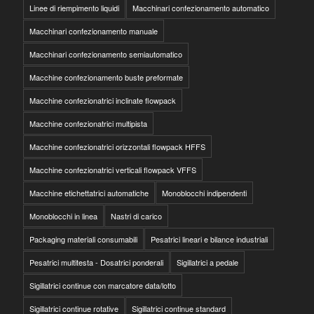
Linee di riempimento liquidi
Macchinari confezionamento automatico
Macchinari confezionamento manuale
Macchinari confezionamento semiautomatico
Macchine confezionamento buste preformate
Macchine confezionatrici inclinate flowpack
Macchine confezionatrici multipista
Macchine confezionatrici orizzontali flowpack HFFS
Macchine confezionatrici verticali flowpack VFFS
Macchine etichettatrici automatiche
Monoblocchi indipendenti
Monoblocchi in linea
Nastri di carico
Packaging materiali consumabili
Pesatrici lineari e bilance industriali
Pesatrici multitesta - Dosatrici ponderali
Sigillatrici a pedale
Sigillatrici continue con marcatore data/lotto
Sigillatrici continue rotative
Sigillatrici continue standard