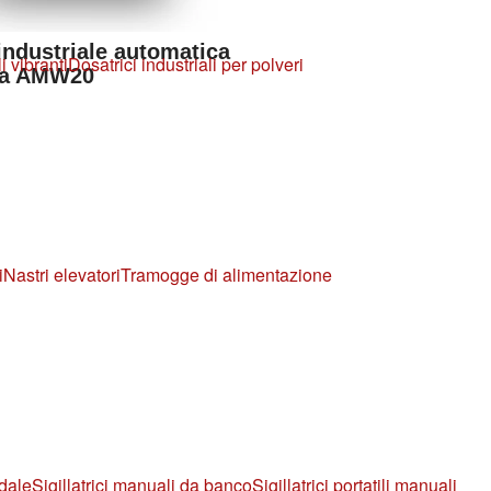
industriale automatica
i vibranti
Dosatrici industriali per polveri
ta AMW20
i
Nastri elevatori
Tramogge di alimentazione
edale
Sigillatrici manuali da banco
Sigillatrici portatili manuali