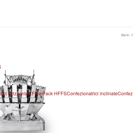
Sei in:
S
rici Orizzontali FlowPack HFFS
Confezionatrici inclinate
Confezi