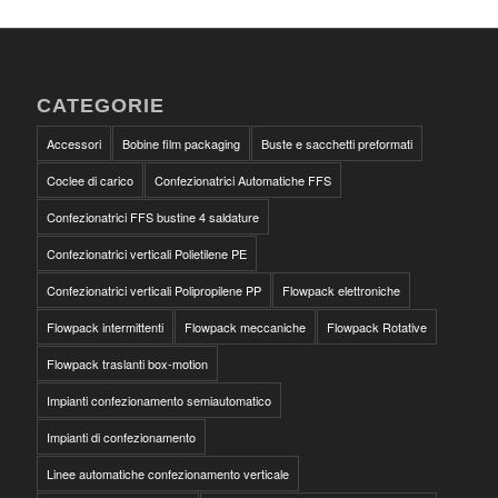
CATEGORIE
Accessori
Bobine film packaging
Buste e sacchetti preformati
Coclee di carico
Confezionatrici Automatiche FFS
Confezionatrici FFS bustine 4 saldature
Confezionatrici verticali Polietilene PE
Confezionatrici verticali Polipropilene PP
Flowpack elettroniche
Flowpack intermittenti
Flowpack meccaniche
Flowpack Rotative
Flowpack traslanti box-motion
Impianti confezionamento semiautomatico
Impianti di confezionamento
Linee automatiche confezionamento verticale