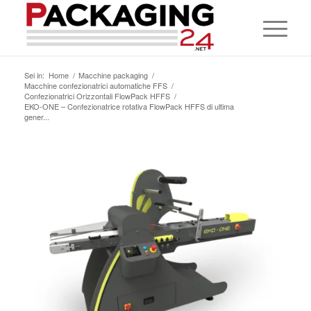
Sei in:
Home
/
Macchine packaging
/
Macchine confezionatrici automatiche FFS
/
Confezionatrici Orizzontali FlowPack HFFS
/
EKO-ONE – Confezionatrice rotativa FlowPack HFFS di ultima
gener...