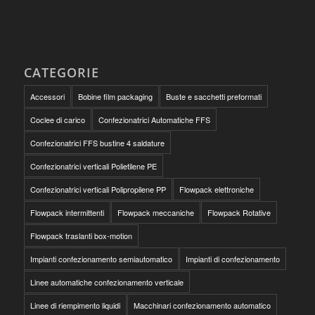
CATEGORIE
Accessori
Bobine film packaging
Buste e sacchetti preformati
Coclee di carico
Confezionatrici Automatiche FFS
Confezionatrici FFS bustine 4 saldature
Confezionatrici verticali Polietilene PE
Confezionatrici verticali Polipropilene PP
Flowpack elettroniche
Flowpack intermittenti
Flowpack meccaniche
Flowpack Rotative
Flowpack traslanti box-motion
Impianti confezionamento semiautomatico
Impianti di confezionamento
Linee automatiche confezionamento verticale
Linee di riempimento liquidi
Macchinari confezionamento automatico