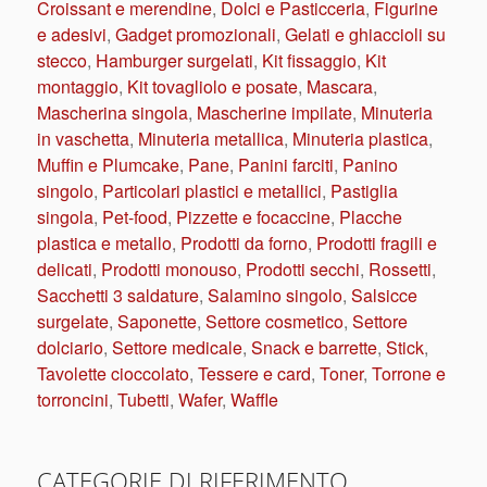
Croissant e merendine
,
Dolci e Pasticceria
,
Figurine
e adesivi
,
Gadget promozionali
,
Gelati e ghiaccioli su
stecco
,
Hamburger surgelati
,
Kit fissaggio
,
Kit
montaggio
,
Kit tovagliolo e posate
,
Mascara
,
Mascherina singola
,
Mascherine impilate
,
Minuteria
in vaschetta
,
Minuteria metallica
,
Minuteria plastica
,
Muffin e Plumcake
,
Pane
,
Panini farciti
,
Panino
singolo
,
Particolari plastici e metallici
,
Pastiglia
singola
,
Pet-food
,
Pizzette e focaccine
,
Placche
plastica e metallo
,
Prodotti da forno
,
Prodotti fragili e
delicati
,
Prodotti monouso
,
Prodotti secchi
,
Rossetti
,
Sacchetti 3 saldature
,
Salamino singolo
,
Salsicce
surgelate
,
Saponette
,
Settore cosmetico
,
Settore
dolciario
,
Settore medicale
,
Snack e barrette
,
Stick
,
Tavolette cioccolato
,
Tessere e card
,
Toner
,
Torrone e
torroncini
,
Tubetti
,
Wafer
,
Waffle
CATEGORIE DI RIFERIMENTO