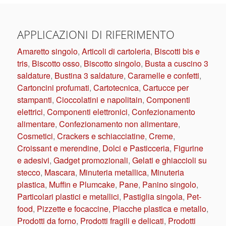
APPLICAZIONI DI RIFERIMENTO
Amaretto singolo
,
Articoli di cartoleria
,
Biscotti bis e
tris
,
Biscotto osso
,
Biscotto singolo
,
Busta a cuscino 3
saldature
,
Bustina 3 saldature
,
Caramelle e confetti
,
Cartoncini profumati
,
Cartotecnica
,
Cartucce per
stampanti
,
Cioccolatini e napolitain
,
Componenti
elettrici
,
Componenti elettronici
,
Confezionamento
alimentare
,
Confezionamento non alimentare
,
Cosmetici
,
Crackers e schiacciatine
,
Creme
,
Croissant e merendine
,
Dolci e Pasticceria
,
Figurine
e adesivi
,
Gadget promozionali
,
Gelati e ghiaccioli su
stecco
,
Mascara
,
Minuteria metallica
,
Minuteria
plastica
,
Muffin e Plumcake
,
Pane
,
Panino singolo
,
Particolari plastici e metallici
,
Pastiglia singola
,
Pet-
food
,
Pizzette e focaccine
,
Placche plastica e metallo
,
Prodotti da forno
,
Prodotti fragili e delicati
,
Prodotti