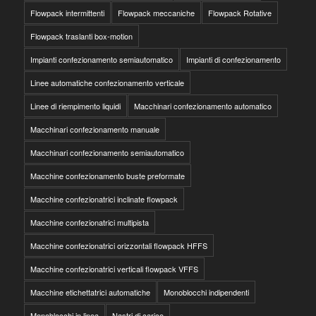
Flowpack intermittenti
Flowpack meccaniche
Flowpack Rotative
Flowpack traslanti box-motion
Impianti confezionamento semiautomatico
Impianti di confezionamento
Linee automatiche confezionamento verticale
Linee di riempimento liquidi
Macchinari confezionamento automatico
Macchinari confezionamento manuale
Macchinari confezionamento semiautomatico
Macchine confezionamento buste preformate
Macchine confezionatrici inclinate flowpack
Macchine confezionatrici multipista
Macchine confezionatrici orizzontali flowpack HFFS
Macchine confezionatrici verticali flowpack VFFS
Macchine etichettatrici automatiche
Monoblocchi indipendenti
Monoblocchi in linea
Nastri di carico