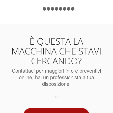
1
2
3
4
5
6
7
8
9
È QUESTA LA
MACCHINA CHE STAVI
CERCANDO?
Contattaci per maggiori info e preventivi
online, hai un professionista a tua
disposizione!