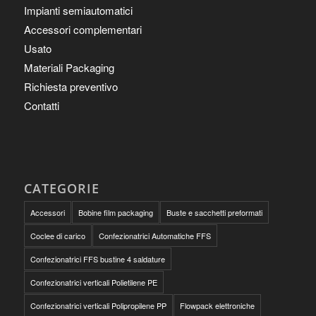
Impianti semiautomatici
Accessori complementari
Usato
Materiali Packaging
Richiesta preventivo
Contatti
CATEGORIE
Accessori
Bobine film packaging
Buste e sacchetti preformati
Coclee di carico
Confezionatrici Automatiche FFS
Confezionatrici FFS bustine 4 saldature
Confezionatrici verticali Polietilene PE
Confezionatrici verticali Polipropilene PP
Flowpack elettroniche