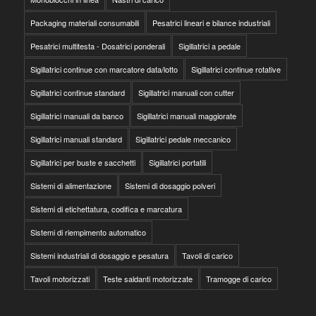
Packaging materiali consumabili
Pesatrici lineari e bilance industriali
Pesatrici multitesta - Dosatrici ponderali
Sigillatrici a pedale
Sigillatrici continue con marcatore data/lotto
Sigillatrici continue rotative
Sigillatrici continue standard
Sigillatrici manuali con cutter
Sigillatrici manuali da banco
Sigillatrici manuali maggiorate
Sigillatrici manuali standard
Sigillatrici pedale meccanico
Sigillatrici per buste e sacchetti
Sigillatrici portatili
Sistemi di alimentazione
Sistemi di dosaggio polveri
Sistemi di etichettatura, codifica e marcatura
Sistemi di riempimento automatico
Sistemi industriali di dosaggio e pesatura
Tavoli di carico
Tavoli motorizzati
Teste saldanti motorizzate
Tramogge di carico