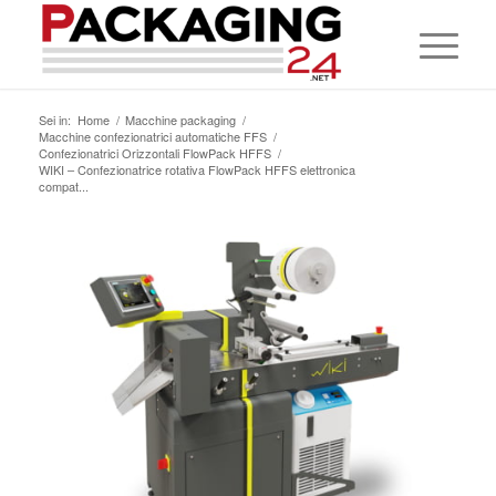
Sei in:
Home
/
Macchine packaging
/
Macchine confezionatrici automatiche FFS
/
Confezionatrici Orizzontali FlowPack HFFS
/
WIKI – Confezionatrice rotativa FlowPack HFFS elettronica
compat...