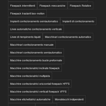
Flowpack intermittenti
Flowpack meccaniche
Flowpack Rotative
Flowpack traslanti box-motion
Impianti confezionamento semiautomatico
Impianti di confezionamento
Linee automatiche confezionamento verticale
Linee di riempimento liquidi
Macchinari confezionamento automatico
Macchinari confezionamento manuale
Macchinari confezionamento semiautomatico
Macchine confezionamento buste preformate
Macchine confezionatrici inclinate flowpack
Macchine confezionatrici multipista
Macchine confezionatrici orizzontali flowpack HFFS
Macchine confezionatrici verticali flowpack VFFS
Macchine etichettatrici automatiche
Monoblocchi indipendenti