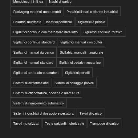
Monoblocchi in linea
Nastri di carico
Packaging materiali consumabili
Pesatrici lineari e bilance industriali
Pesatrici multitesta - Dosatrici ponderali
Sigillatrici a pedale
Sigillatrici continue con marcatore data/lotto
Sigillatrici continue rotative
Sigillatrici continue standard
Sigillatrici manuali con cutter
Sigillatrici manuali da banco
Sigillatrici manuali maggiorate
Sigillatrici manuali standard
Sigillatrici pedale meccanico
Sigillatrici per buste e sacchetti
Sigillatrici portatili
Sistemi di alimentazione
Sistemi di dosaggio polveri
Sistemi di etichettatura, codifica e marcatura
Sistemi di riempimento automatico
Sistemi industriali di dosaggio e pesatura
Tavoli di carico
Tavoli motorizzati
Teste saldanti motorizzate
Tramogge di carico