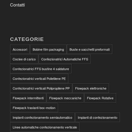
Contatti
CATEGORIE
Accessori
Bobine film packaging
Buste e sacchetti preformati
Coclee di carico
Confezionatrici Automatiche FFS
Confezionatrici FFS bustine 4 saldature
Confezionatrici verticali Polietilene PE
Confezionatrici verticali Polipropilene PP
Flowpack elettroniche
Flowpack intermittenti
Flowpack meccaniche
Flowpack Rotative
Flowpack traslanti box-motion
Impianti confezionamento semiautomatico
Impianti di confezionamento
Linee automatiche confezionamento verticale