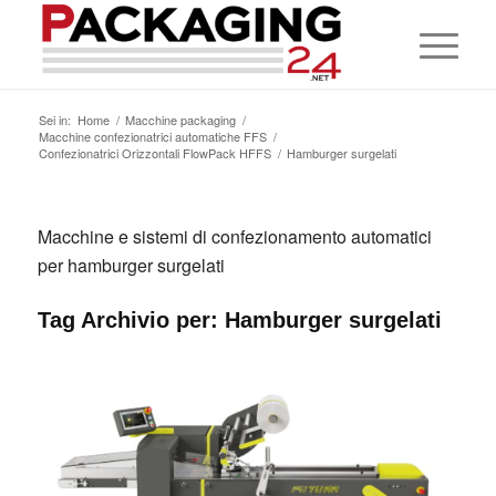
Sei in:
Home
/
Macchine packaging
/
Macchine confezionatrici automatiche FFS
/
Confezionatrici Orizzontali FlowPack HFFS
/
Hamburger surgelati
Macchine e sistemi di confezionamento automatici
per hamburger surgelati
Tag Archivio per:
Hamburger surgelati