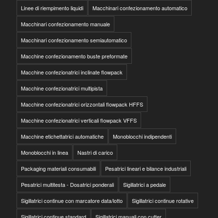
Linee di riempimento liquidi
Macchinari confezionamento automatico
Macchinari confezionamento manuale
Macchinari confezionamento semiautomatico
Macchine confezionamento buste preformate
Macchine confezionatrici inclinate flowpack
Macchine confezionatrici multipista
Macchine confezionatrici orizzontali flowpack HFFS
Macchine confezionatrici verticali flowpack VFFS
Macchine etichettatrici automatiche
Monoblocchi indipendenti
Monoblocchi in linea
Nastri di carico
Packaging materiali consumabili
Pesatrici lineari e bilance industriali
Pesatrici multitesta - Dosatrici ponderali
Sigillatrici a pedale
Sigillatrici continue con marcatore data/lotto
Sigillatrici continue rotative
Sigillatrici continue standard
Sigillatrici manuali con cutter