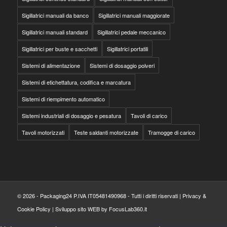
Sigillatrici manuali da banco
Sigillatrici manuali maggiorate
Sigillatrici manuali standard
Sigillatrici pedale meccanico
Sigillatrici per buste e sacchetti
Sigillatrici portatili
Sistemi di alimentazione
Sistemi di dosaggio polveri
Sistemi di etichettatura, codifica e marcatura
Sistemi di riempimento automatico
Sistemi industriali di dosaggio e pesatura
Tavoli di carico
Tavoli motorizzati
Teste saldanti motorizzate
Tramogge di carico
© 2026 - Packaging24 P.IVA IT05481490968 - Tutti i diritti riservati |
Privacy &
Cookie Policy
|
Sviluppo sito WEB by FocusLab360.it