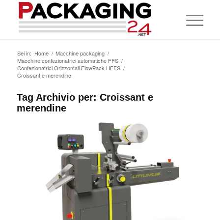
Sei in:
Home
/
Macchine packaging
/
Macchine confezionatrici automatiche FFS
/
Confezionatrici Orizzontali FlowPack HFFS
/
Croissant e merendine
Tag Archivio per:
Croissant e
merendine