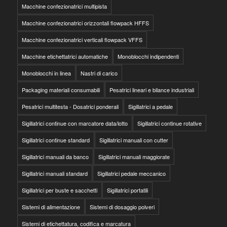
Macchine confezionatrici multipista
Macchine confezionatrici orizzontali flowpack HFFS
Macchine confezionatrici verticali flowpack VFFS
Macchine etichettatrici automatiche
Monoblocchi indipendenti
Monoblocchi in linea
Nastri di carico
Packaging materiali consumabili
Pesatrici lineari e bilance industriali
Pesatrici multitesta - Dosatrici ponderali
Sigillatrici a pedale
Sigillatrici continue con marcatore data/lotto
Sigillatrici continue rotative
Sigillatrici continue standard
Sigillatrici manuali con cutter
Sigillatrici manuali da banco
Sigillatrici manuali maggiorate
Sigillatrici manuali standard
Sigillatrici pedale meccanico
Sigillatrici per buste e sacchetti
Sigillatrici portatili
Sistemi di alimentazione
Sistemi di dosaggio polveri
Sistemi di etichettatura, codifica e marcatura