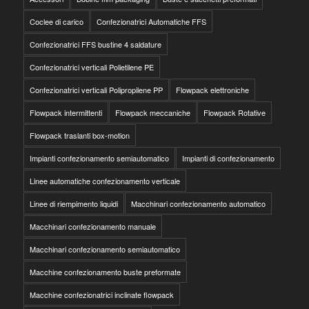
Coclee di carico
Confezionatrici Automatiche FFS
Confezionatrici FFS bustine 4 saldature
Confezionatrici verticali Polietilene PE
Confezionatrici verticali Polipropilene PP
Flowpack elettroniche
Flowpack intermittenti
Flowpack meccaniche
Flowpack Rotative
Flowpack traslanti box-motion
Impianti confezionamento semiautomatico
Impianti di confezionamento
Linee automatiche confezionamento verticale
Linee di riempimento liquidi
Macchinari confezionamento automatico
Macchinari confezionamento manuale
Macchinari confezionamento semiautomatico
Macchine confezionamento buste preformate
Macchine confezionatrici inclinate flowpack