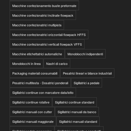
Macchine confezionamento buste preformate
Macchine confezionatrici inclinate flowpack
Macchine confezionatrici multipista
Macchine confezionatrici orizzontali flowpack HFFS
Macchine confezionatrici verticali flowpack VFFS
Macchine etichettatrici automatiche
Monoblocchi indipendenti
Monoblocchi in linea
Nastri di carico
Packaging materiali consumabili
Pesatrici lineari e bilance industriali
Pesatrici multitesta - Dosatrici ponderali
Sigillatrici a pedale
Sigillatrici continue con marcatore data/lotto
Sigillatrici continue rotative
Sigillatrici continue standard
Sigillatrici manuali con cutter
Sigillatrici manuali da banco
Sigillatrici manuali maggiorate
Sigillatrici manuali standard