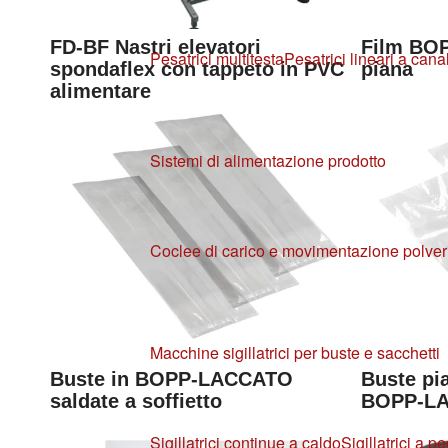
FD-BF Nastri elevatori
Film BO
Pesatrici multitesta
Pesatrici lineari a canal
spondaflex con tappeto in PVC
piana
alimentare
Sistemi di alimentazione prodotto
Coclee di carico e movimentazione polver
Macchine sigillatrici per buste e sacchetti
Buste in BOPP-LACCATO
Buste pia
saldate a soffietto
BOPP-L
Sigillatrici continue a caldo
Sigillatrici a p