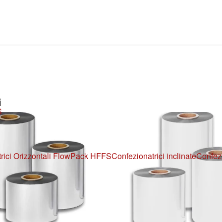
i
S
rici Orizzontali FlowPack HFFS
Confezionatrici inclinate
Confezi