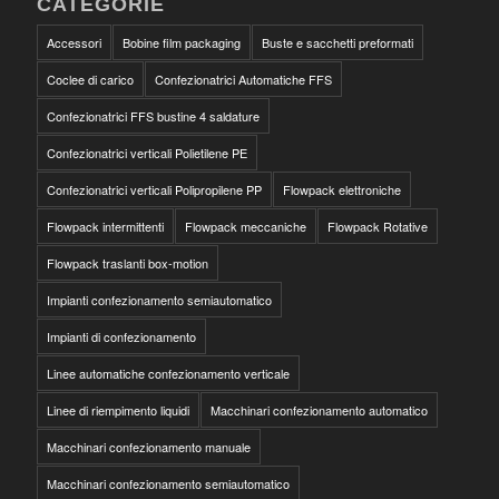
CATEGORIE
Accessori
Bobine film packaging
Buste e sacchetti preformati
Coclee di carico
Confezionatrici Automatiche FFS
Confezionatrici FFS bustine 4 saldature
Confezionatrici verticali Polietilene PE
Confezionatrici verticali Polipropilene PP
Flowpack elettroniche
Flowpack intermittenti
Flowpack meccaniche
Flowpack Rotative
Flowpack traslanti box-motion
Impianti confezionamento semiautomatico
Impianti di confezionamento
Linee automatiche confezionamento verticale
Linee di riempimento liquidi
Macchinari confezionamento automatico
Macchinari confezionamento manuale
Macchinari confezionamento semiautomatico