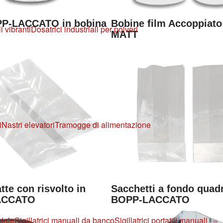
PP-LACCATO in bobina
Bobine film Accoppiat
i vibranti
Dosatrici industriali per polveri
MATT
i
Nastri elevatori
Tramogge di alimentazione
tte con risvolto in
Sacchetti a fondo quad
ACCATO
BOPP-LACCATO
edale
Sigillatrici manuali da banco
Sigillatrici portatili manuali