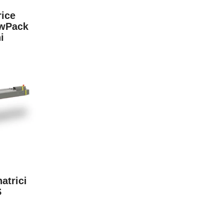
rice
owPack
i
atrici
S