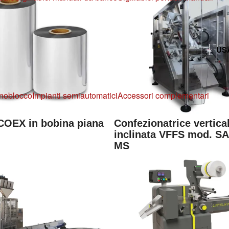
US
noblocco
Impianti semiautomatici
Accessori complementari
COEX in bobina piana
Confezionatrice vertica
inclinata VFFS mod. S
MS