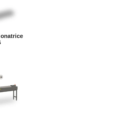
onatrice
S