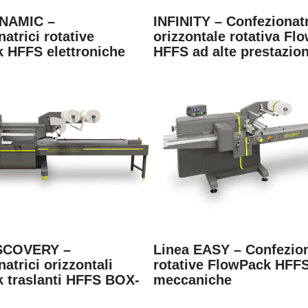
YNAMIC –
INFINITY – Confezionat
atrici rotative
orizzontale rotativa Fl
 HFFS elettroniche
HFFS ad alte prestazion
ISCOVERY –
Linea EASY – Confezion
atrici orizzontali
rotative FlowPack HFF
 traslanti HFFS BOX-
meccaniche