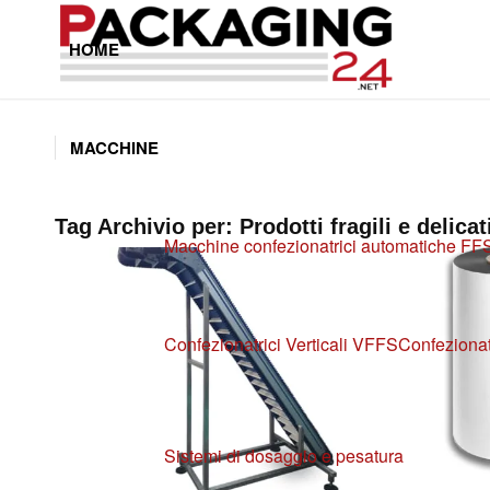
HOME
MACCHINE
Tag Archivio per:
Prodotti fragili e delicat
Macchine confezionatrici automatiche FF
Confezionatrici Verticali VFFS
Confezionat
Sistemi di dosaggio e pesatura