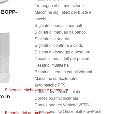
Tramogge di alimentazione
Macchine sigillatrici per buste e
o BOPP-
sacchetti
Sigillatrici portatili manuali
Sigillatrici manuali da banco
Sigillatrici a pedale
Sigillatrici continue a caldo
Sistemi di dosaggio e pesatura
Dosatrici industriali per polveri
Pesatrici multitesta
Pesatrici lineari a canali vibranti
Macchine confezionatrici
automatiche FFS
Sistemi di etichettatura e marcatura
Confezionatrici multipista
ro in
Confezionatrici inclinate
Confezionatrici Verticali VFFS
Confezionatrici Orizzontali FlowPack
Etichettatrici automatiche