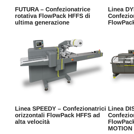
FUTURA – Confezionatrice
Linea D
rotativa FlowPack HFFS di
Confezion
ultima generazione
FlowPack
Linea SPEEDY – Confezionatrici
Linea D
orizzontali FlowPack HFFS ad
Confezion
alta velocità
FlowPack
MOTION