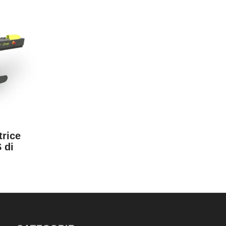
rice
 di