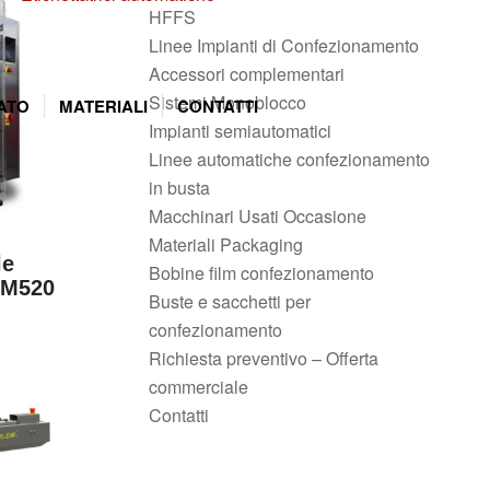
HFFS
Linee Impianti di Confezionamento
Accessori complementari
Sistemi Monoblocco
ATO
MATERIALI
CONTATTI
Impianti semiautomatici
Linee automatiche confezionamento
in busta
Macchinari Usati Occasione
Materiali Packaging
le
Bobine film confezionamento
AM520
Buste e sacchetti per
confezionamento
Richiesta preventivo – Offerta
commerciale
Contatti