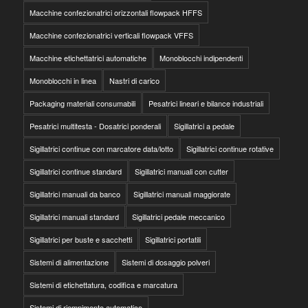
Macchine confezionatrici orizzontali flowpack HFFS
Macchine confezionatrici verticali flowpack VFFS
Macchine etichettatrici automatiche
Monoblocchi indipendenti
Monoblocchi in linea
Nastri di carico
Packaging materiali consumabili
Pesatrici lineari e bilance industriali
Pesatrici multitesta - Dosatrici ponderali
Sigillatrici a pedale
Sigillatrici continue con marcatore data/lotto
Sigillatrici continue rotative
Sigillatrici continue standard
Sigillatrici manuali con cutter
Sigillatrici manuali da banco
Sigillatrici manuali maggiorate
Sigillatrici manuali standard
Sigillatrici pedale meccanico
Sigillatrici per buste e sacchetti
Sigillatrici portatili
Sistemi di alimentazione
Sistemi di dosaggio polveri
Sistemi di etichettatura, codifica e marcatura
Sistemi di riempimento automatico