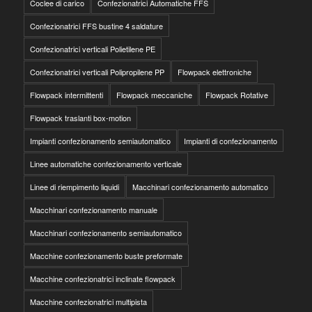
Coclee di carico
Confezionatrici Automatiche FFS
Confezionatrici FFS bustine 4 saldature
Confezionatrici verticali Polietilene PE
Confezionatrici verticali Polipropilene PP
Flowpack elettroniche
Flowpack intermittenti
Flowpack meccaniche
Flowpack Rotative
Flowpack traslanti box-motion
Impianti confezionamento semiautomatico
Impianti di confezionamento
Linee automatiche confezionamento verticale
Linee di riempimento liquidi
Macchinari confezionamento automatico
Macchinari confezionamento manuale
Macchinari confezionamento semiautomatico
Macchine confezionamento buste preformate
Macchine confezionatrici inclinate flowpack
Macchine confezionatrici multipista