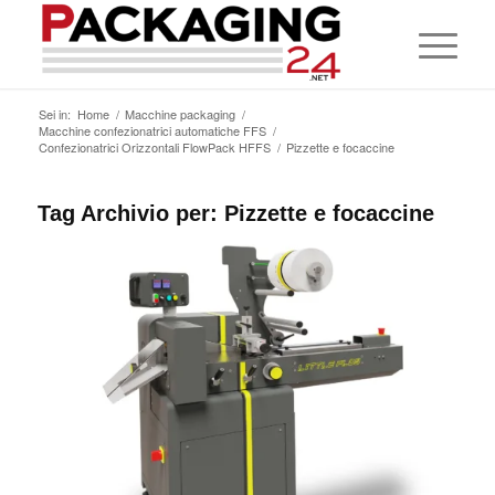
Sei in:
Home
/
Macchine packaging
/
Macchine confezionatrici automatiche FFS
/
Confezionatrici Orizzontali FlowPack HFFS
/
Pizzette e focaccine
Tag Archivio per:
Pizzette e focaccine