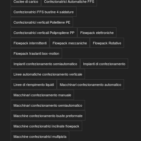
Coclee di carico
Confezionatrici Automatiche FFS
Confezionatrici FFS bustine 4 saldature
Confezionatrici verticali Polietilene PE
Confezionatrici verticali Polipropilene PP
Flowpack elettroniche
Flowpack intermittenti
Flowpack meccaniche
Flowpack Rotative
Flowpack traslanti box-motion
Impianti confezionamento semiautomatico
Impianti di confezionamento
Linee automatiche confezionamento verticale
Linee di riempimento liquidi
Macchinari confezionamento automatico
Macchinari confezionamento manuale
Macchinari confezionamento semiautomatico
Macchine confezionamento buste preformate
Macchine confezionatrici inclinate flowpack
Macchine confezionatrici multipista