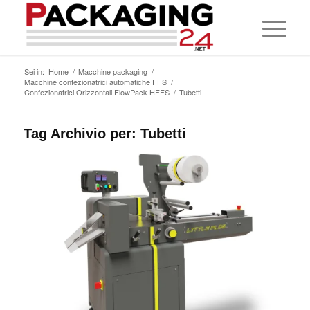
Sei in:
Home
/
Macchine packaging
/
Macchine confezionatrici automatiche FFS
/
Confezionatrici Orizzontali FlowPack HFFS
/
Tubetti
Tag Archivio per:
Tubetti