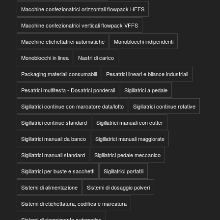
Macchine confezionatrici orizzontali flowpack HFFS
Macchine confezionatrici verticali flowpack VFFS
Macchine etichettatrici automatiche
Monoblocchi indipendenti
Monoblocchi in linea
Nastri di carico
Packaging materiali consumabili
Pesatrici lineari e bilance industriali
Pesatrici multitesta - Dosatrici ponderali
Sigillatrici a pedale
Sigillatrici continue con marcatore data/lotto
Sigillatrici continue rotative
Sigillatrici continue standard
Sigillatrici manuali con cutter
Sigillatrici manuali da banco
Sigillatrici manuali maggiorate
Sigillatrici manuali standard
Sigillatrici pedale meccanico
Sigillatrici per buste e sacchetti
Sigillatrici portatili
Sistemi di alimentazione
Sistemi di dosaggio polveri
Sistemi di etichettatura, codifica e marcatura
Sistemi di riempimento automatico