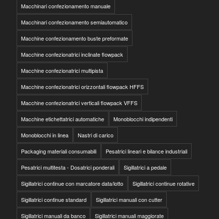
Macchinari confezionamento manuale
Macchinari confezionamento semiautomatico
Macchine confezionamento buste preformate
Macchine confezionatrici inclinate flowpack
Macchine confezionatrici multipista
Macchine confezionatrici orizzontali flowpack HFFS
Macchine confezionatrici verticali flowpack VFFS
Macchine etichettatrici automatiche
Monoblocchi indipendenti
Monoblocchi in linea
Nastri di carico
Packaging materiali consumabili
Pesatrici lineari e bilance industriali
Pesatrici multitesta - Dosatrici ponderali
Sigillatrici a pedale
Sigillatrici continue con marcatore data/lotto
Sigillatrici continue rotative
Sigillatrici continue standard
Sigillatrici manuali con cutter
Sigillatrici manuali da banco
Sigillatrici manuali maggiorate