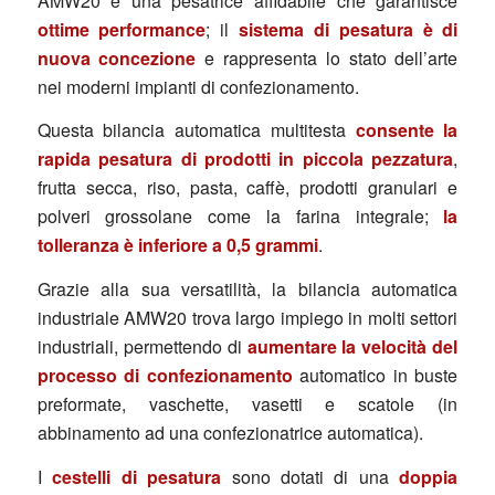
AMW20 è una pesatrice affidabile che garantisce
ottime performance
; il
sistema di pesatura è di
nuova concezione
e rappresenta lo stato dell’arte
nei moderni impianti di confezionamento.
Questa bilancia automatica multitesta
consente la
rapida pesatura di prodotti in piccola pezzatura
,
frutta secca, riso, pasta, caffè, prodotti granulari e
polveri grossolane come la farina integrale;
la
tolleranza è inferiore a 0,5 grammi
.
Grazie alla sua versatilità, la bilancia automatica
industriale AMW20 trova largo impiego in molti settori
industriali, permettendo di
aumentare la velocità del
processo di confezionamento
automatico in buste
preformate, vaschette, vasetti e scatole (in
abbinamento ad una confezionatrice automatica).
I
cestelli di pesatura
sono dotati di una
doppia