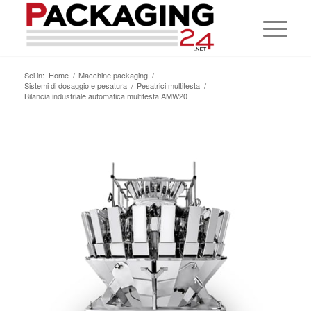
Sei in:
Home
/
Macchine packaging
/
Sistemi di dosaggio e pesatura
/
Pesatrici multitesta
/
Bilancia industriale automatica multitesta AMW20