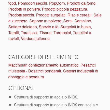
food
,
Pomodori secchi
,
PopCorn
,
Prodotti da forno
,
Prodotti in polvere
,
Prodotti piccola pezzatura
,
Prodotti secchi
,
Prodotti surgelati
,
Riso e cereali
,
Sale
e zucchero
,
Sapone in polvere
,
Semi
,
Semolino
,
Settore dolciario
,
Spezie e tè
,
Surgelati in busta
,
Taralli
,
Tarallucci
,
Tisane
,
Torroncini
,
Tortellini e
ravioli
,
Verdura julienne
CATEGORIE DI RIFERIMENTO
Macchinari confezionamento automatico
,
Pesatrici
multitesta - Dosatrici ponderali
,
Sistemi industriali di
dosaggio e pesatura
OPTIONAL
Struttura di supporto in acciaio INOX.
Struttura di supporto in acciaio INOX con scala e