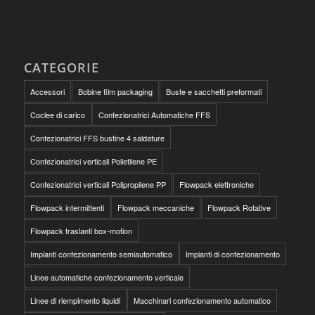
CATEGORIE
Accessori
Bobine film packaging
Buste e sacchetti preformati
Coclee di carico
Confezionatrici Automatiche FFS
Confezionatrici FFS bustine 4 saldature
Confezionatrici verticali Polietilene PE
Confezionatrici verticali Polipropilene PP
Flowpack elettroniche
Flowpack intermittenti
Flowpack meccaniche
Flowpack Rotative
Flowpack traslanti box-motion
Impianti confezionamento semiautomatico
Impianti di confezionamento
Linee automatiche confezionamento verticale
Linee di riempimento liquidi
Macchinari confezionamento automatico