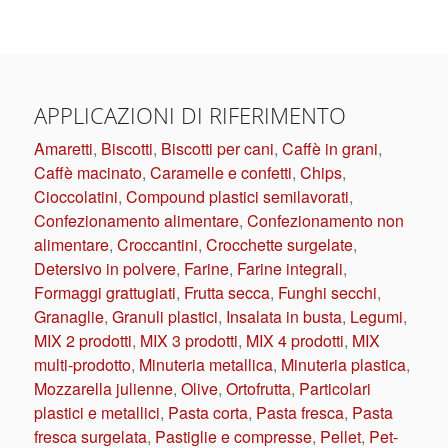
APPLICAZIONI DI RIFERIMENTO
Amaretti
,
Biscotti
,
Biscotti per cani
,
Caffè in grani
,
Caffè macinato
,
Caramelle e confetti
,
Chips
,
Cioccolatini
,
Compound plastici semilavorati
,
Confezionamento alimentare
,
Confezionamento non
alimentare
,
Croccantini
,
Crocchette surgelate
,
Detersivo in polvere
,
Farine
,
Farine integrali
,
Formaggi grattugiati
,
Frutta secca
,
Funghi secchi
,
Granaglie
,
Granuli plastici
,
Insalata in busta
,
Legumi
,
MIX 2 prodotti
,
MIX 3 prodotti
,
MIX 4 prodotti
,
MIX
multi-prodotto
,
Minuteria metallica
,
Minuteria plastica
,
Mozzarella julienne
,
Olive
,
Ortofrutta
,
Particolari
plastici e metallici
,
Pasta corta
,
Pasta fresca
,
Pasta
fresca surgelata
,
Pastiglie e compresse
,
Pellet
,
Pet-