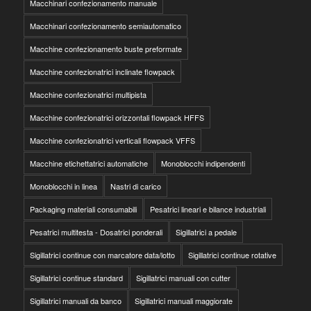
Macchinari confezionamento manuale
Macchinari confezionamento semiautomatico
Macchine confezionamento buste preformate
Macchine confezionatrici inclinate flowpack
Macchine confezionatrici multipista
Macchine confezionatrici orizzontali flowpack HFFS
Macchine confezionatrici verticali flowpack VFFS
Macchine etichettatrici automatiche
Monoblocchi indipendenti
Monoblocchi in linea
Nastri di carico
Packaging materiali consumabili
Pesatrici lineari e bilance industriali
Pesatrici multitesta - Dosatrici ponderali
Sigillatrici a pedale
Sigillatrici continue con marcatore data/lotto
Sigillatrici continue rotative
Sigillatrici continue standard
Sigillatrici manuali con cutter
Sigillatrici manuali da banco
Sigillatrici manuali maggiorate