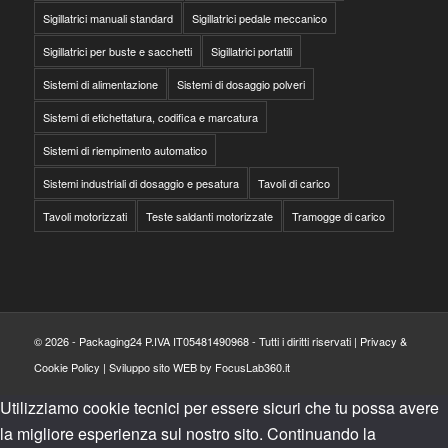
Sigillatrici manuali standard
Sigillatrici pedale meccanico
Sigillatrici per buste e sacchetti
Sigillatrici portatili
Sistemi di alimentazione
Sistemi di dosaggio polveri
Sistemi di etichettatura, codifica e marcatura
Sistemi di riempimento automatico
Sistemi industriali di dosaggio e pesatura
Tavoli di carico
Tavoli motorizzati
Teste saldanti motorizzate
Tramogge di carico
© 2026 - Packaging24 P.IVA IT05481490968 - Tutti i diritti riservati |
Privacy &
Cookie Policy
|
Sviluppo sito WEB by FocusLab360.it
Utilizziamo cookie tecnici per essere sicuri che tu possa avere
la migliore esperienza sul nostro sito. Continuando la