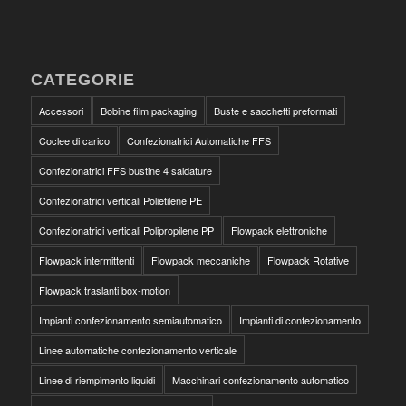
CATEGORIE
Accessori
Bobine film packaging
Buste e sacchetti preformati
Coclee di carico
Confezionatrici Automatiche FFS
Confezionatrici FFS bustine 4 saldature
Confezionatrici verticali Polietilene PE
Confezionatrici verticali Polipropilene PP
Flowpack elettroniche
Flowpack intermittenti
Flowpack meccaniche
Flowpack Rotative
Flowpack traslanti box-motion
Impianti confezionamento semiautomatico
Impianti di confezionamento
Linee automatiche confezionamento verticale
Linee di riempimento liquidi
Macchinari confezionamento automatico