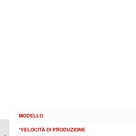
MODELLO
Bilance industriali
*VELOCITÀ DI PRODUZIONE
automatiche a canali