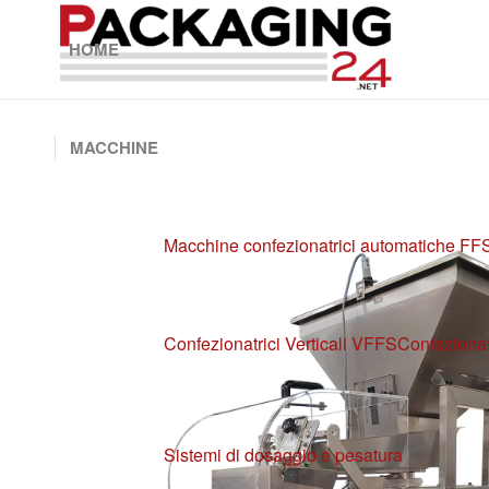
HOME
MACCHINE
Macchine confezionatrici automatiche FF
Confezionatrici Verticali VFFS
Confezionat
Sistemi di dosaggio e pesatura