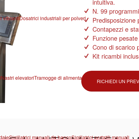
intuitiva.
N. 99 programmi 
i vibranti
Dosatrici industriali per polveri
Predisposizione 
Contapezzi e stat
Funzione pesate m
Cono di scarico 
Kit ricambi inclus
i
Nastri elevatori
Tramogge di alimentazione
RICHIEDI UN PRE
edale
Sigillatrici manuali da banco
Sigillatrici portatili manuali