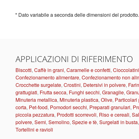
* Dato variabile a seconda delle dimensioni del prodotto
APPLICAZIONI DI RIFERIMENTO
Biscotti
,
Caffè in grani
,
Caramelle e confetti
,
Cioccolatini
Confezionamento alimentare
,
Confezionamento non ali
Crocchette surgelate
,
Crostini
,
Detersivi in polvere
,
Farin
grattugiati
,
Frutta secca
,
Funghi secchi
,
Granaglie
,
Granul
Minuteria metallica
,
Minuteria plastica
,
Olive
,
Particolari 
corta
,
Pet-food
,
Pomodori secchi
,
Preparati granulari
,
Pr
piccola pezzatura
,
Prodotti scorrevoli
,
Riso e cereali
,
Sal
polvere
,
Semi
,
Semolino
,
Spezie e tè
,
Surgelati in busta
Tortellini e ravioli