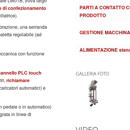
riale LW01B, trova largo
PARTI A CONTATTO C
o di confezionamento
PRODOTTO
latrice).
vibrazione, una serranda
GESTIONE MACCHIN
aletta regolabile (ad
ALIMENTAZIONE
stan
meccanica con funzione
pannello PLC touch
GALLERIA FOTO
tri,
richiamare
caricatori automatici) e
on pedale o in automatico)
rata in linee di
VIDEO