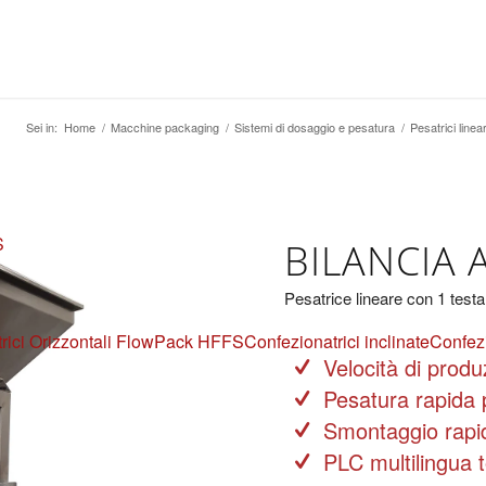
Sei in:
Home
/
Macchine packaging
/
Sistemi di dosaggio e pesatura
/
Pesatrici linear
S
BILANCIA
Pesatrice lineare con 1 testa
rici Orizzontali FlowPack HFFS
Confezionatrici inclinate
Confezi
Velocità di produ
Pesatura rapida p
Smontaggio rapid
PLC multilingua t