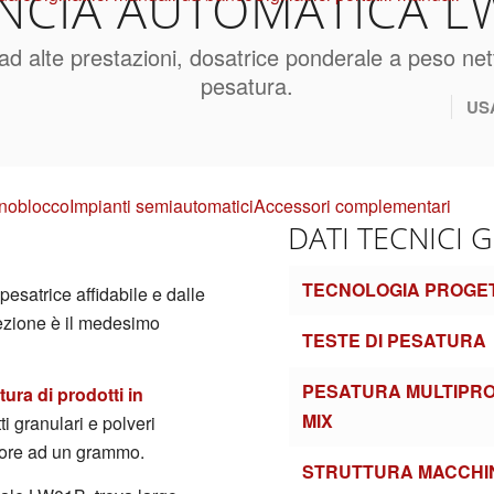
ANCIA AUTOMATICA L
 ad alte prestazioni, dosatrice ponderale a peso net
pesatura.
US
noblocco
Impianti semiautomatici
Accessori complementari
DATI TECNICI 
TECNOLOGIA PROGE
satrice affidabile e dalle
cezione è il medesimo
TESTE DI PESATURA
PESATURA MULTIPRO
ura di prodotti in
MIX
tti granulari e polveri
riore ad un grammo.
STRUTTURA MACCHI