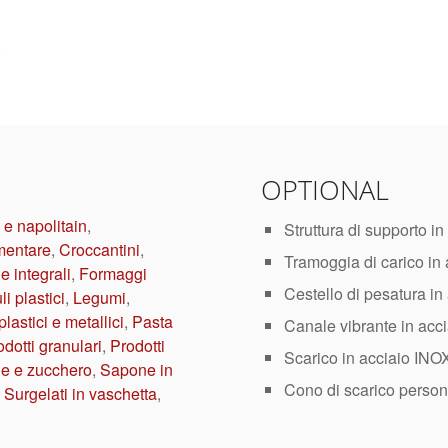
.
OPTIONAL
 e napolitain
,
Struttura di supporto in
mentare
,
Croccantini
,
Tramoggia di carico in
e integrali
,
Formaggi
Cestello di pesatura i
i plastici
,
Legumi
,
plastici e metallici
,
Pasta
Canale vibrante in acc
odotti granulari
,
Prodotti
Scarico in acciaio INO
e e zucchero
,
Sapone in
Cono di scarico person
,
Surgelati in vaschetta
,