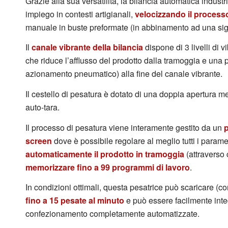
Grazie alla sua versatilità, la bilancia automatica indust
impiego in contesti artigianali,
velocizzando il process
manuale in buste preformate (in abbinamento ad una sigil
Il
canale vibrante della bilancia
dispone di 3 livelli di 
che riduce l’afflusso del prodotto dalla tramoggia e una p
azionamento pneumatico) alla fine del canale vibrante.
Il cestello di pesatura è dotato di una doppia apertura 
auto-tara.
Il processo di pesatura viene interamente gestito da un
screen
dove è possibile regolare al meglio tutti i parame
automaticamente il prodotto in tramoggia
(attraverso 
memorizzare fino a 99 programmi di lavoro
.
In condizioni ottimali, questa pesatrice può scaricare (c
fino a 15 pesate al minuto
e può essere facilmente integ
confezionamento completamente automatizzate.