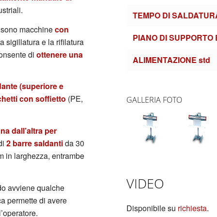
striali.
TEMPO DI SALDATUR
sono macchine
con
PIANO DI SUPPORTO
sigillatura e la rifilatura
consente di
ottenere una
ALIMENTAZIONE std
dante (superiore e
chetti con soffietto
(PE,
GALLERIA FOTO
na dall’altra per
di
2 barre saldanti
da 30
cm in larghezza, entrambe
VIDEO
aldo avviene qualche
ica permette di avere
Disponibile su
richiesta
.
’operatore.