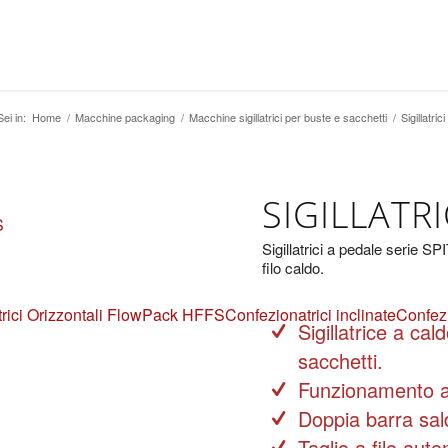
Sei in:
Home
/
Macchine packaging
/
Macchine sigillatrici per buste e sacchetti
/
Sigillatric
SIGILLATRI
S
Sigillatrici a pedale serie SP
filo caldo.
rici Orizzontali FlowPack HFFS
Confezionatrici inclinate
Confezi
Sigillatrice a c
sacchetti.
Funzionamento a
Doppia barra sald
Taglio a filo auto