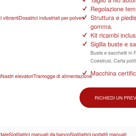
Regolazione temp
Struttura e piedis
i vibranti
Dosatrici industriali per polveri
gomma.
Kit ricambi inclus
Sigilla buste e s
Buste e sacchetti in 
Coestrusi, Carta poli
Macchina certifi
i
Nastri elevatori
Tramogge di alimentazione
RICHIEDI UN PRE
2
edale
Sigillatrici manuali da banco
Sigillatrici portatili manuali