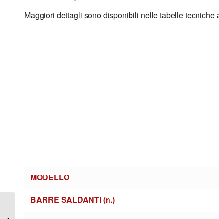
Maggiori dettagli sono disponibili nelle tabelle tecniche 
MODELLO
BARRE SALDANTI (n.)
Sigillatrici a pedale
serie SPI-2 doppia barra