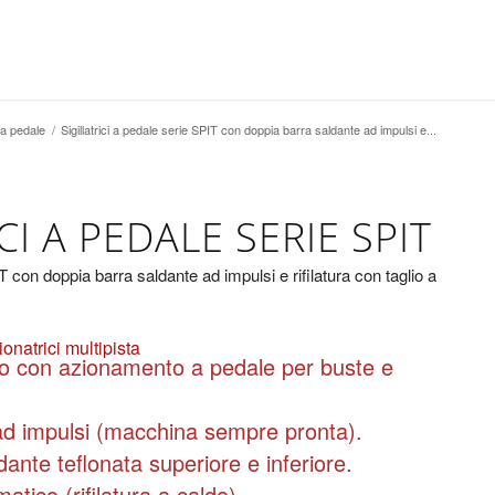
i a pedale
/
Sigillatrici a pedale serie SPIT con doppia barra saldante ad impulsi e...
CI A PEDALE SERIE SPIT
IT con doppia barra saldante ad impulsi e rifilatura con taglio a
onatrici multipista
aldo con azionamento a pedale per buste e
d impulsi (macchina sempre pronta).
ante teflonata superiore e inferiore.
matico (rifilatura a caldo)