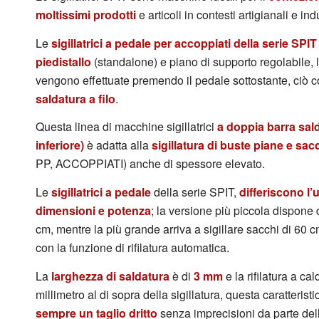
moltissimi prodotti
e articoli in contesti artigianali e indu
Le
sigillatrici a pedale per accoppiati della serie SPIT
piedistallo
(standalone) e piano di supporto regolabile, la 
vengono effettuate premendo il pedale sottostante, ciò 
saldatura a filo
.
Questa linea di macchine sigillatrici
a doppia barra sal
inferiore)
è adatta alla
sigillatura di buste piane e sac
PP, ACCOPPIATI) anche di spessore elevato.
Le
sigillatrici a pedale
della serie SPIT,
differiscono l’u
dimensioni e potenza
; la versione più piccola dispone 
cm, mentre la più grande arriva a sigillare sacchi di 60 
con la funzione di rifilatura automatica.
La
larghezza di saldatura
è di
3 mm
e la rifilatura a c
millimetro al di sopra della sigillatura, questa caratterist
sempre un taglio dritto
senza imprecisioni da parte dell