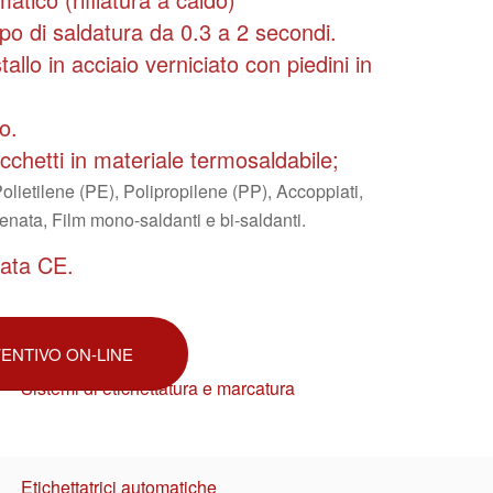
o di saldatura da 0.3 a 2 secondi.
tallo in acciaio verniciato con piedini in
o.
acchetti in materiale termosaldabile;
Polietilene (PE), Polipropilene (PP), Accoppiati,
tenata, Film mono-saldanti e bi-saldanti.
cata CE.
VENTIVO ON-LINE
Sistemi di etichettatura e marcatura
Etichettatrici automatiche