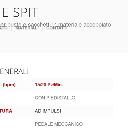
IE SPIT
per buste e sacchetti in materiale accoppiato
ATO
MATERIALI
CONTATTI
GENERALI
. (bpm)
15/20 Pz/Min.
CON PIEDISTALLO
ATURA
AD IMPULSI
PEDALE MECCANICO