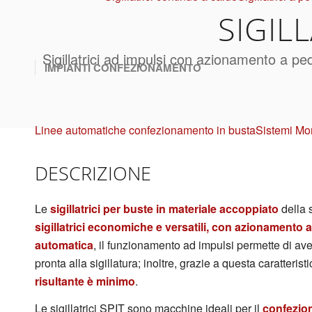
SIGILL
Sigillatrici ad impulsi con azionamento a pe
IMPIANTI CONFEZIONAMENTO
Linee automatiche confezionamento in busta
Sistemi Mo
DESCRIZIONE
Le
sigillatrici per buste in materiale accoppiato
della 
sigillatrici economiche e versatili, con azionamento a 
automatica
, il funzionamento ad impulsi permette di a
pronta alla sigillatura; inoltre, grazie a questa caratterist
risultante è minimo
.
Le sigillatrici SPIT sono macchine ideali per il
confezio