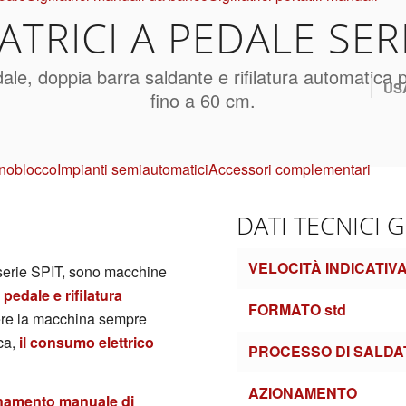
ATRICI A PEDALE SER
dale, doppia barra saldante e rifilatura automatica 
US
fino a 60 cm.
noblocco
Impianti semiautomatici
Accessori complementari
DATI TECNICI 
VELOCITÀ INDICATIVA
serie SPIT, sono macchine
pedale e rifilatura
FORMATO std
vere la macchina sempre
ica,
il consumo elettrico
PROCESSO DI SALD
AZIONAMENTO
namento manuale di