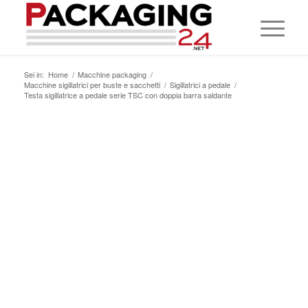
Sei in:
Home
/
Macchine packaging
/
Macchine sigillatrici per buste e sacchetti
/
Sigillatrici a pedale
/
Testa sigillatrice a pedale serie TSC con doppia barra saldante