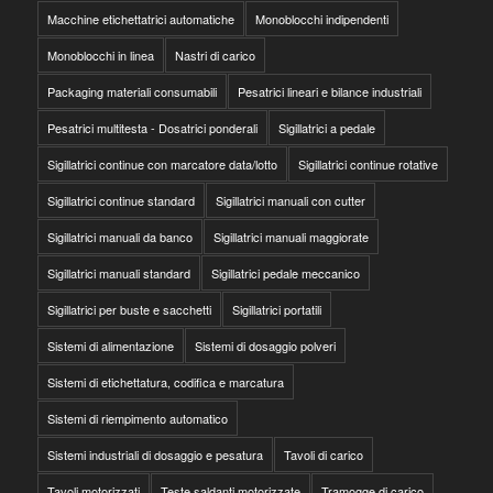
Macchine etichettatrici automatiche
Monoblocchi indipendenti
Monoblocchi in linea
Nastri di carico
Packaging materiali consumabili
Pesatrici lineari e bilance industriali
Pesatrici multitesta - Dosatrici ponderali
Sigillatrici a pedale
Sigillatrici continue con marcatore data/lotto
Sigillatrici continue rotative
Sigillatrici continue standard
Sigillatrici manuali con cutter
Sigillatrici manuali da banco
Sigillatrici manuali maggiorate
Sigillatrici manuali standard
Sigillatrici pedale meccanico
Sigillatrici per buste e sacchetti
Sigillatrici portatili
Sistemi di alimentazione
Sistemi di dosaggio polveri
Sistemi di etichettatura, codifica e marcatura
Sistemi di riempimento automatico
Sistemi industriali di dosaggio e pesatura
Tavoli di carico
Tavoli motorizzati
Teste saldanti motorizzate
Tramogge di carico