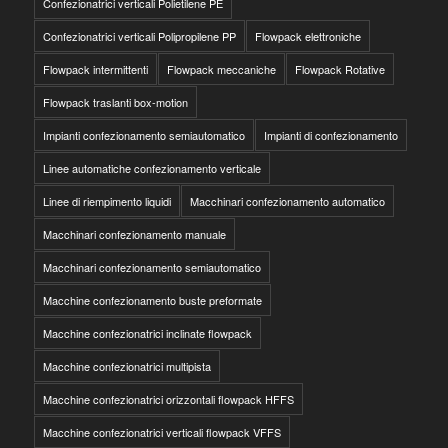
Confezionatrici verticali Polietilene PE
Confezionatrici verticali Polipropilene PP
Flowpack elettroniche
Flowpack intermittenti
Flowpack meccaniche
Flowpack Rotative
Flowpack traslanti box-motion
Impianti confezionamento semiautomatico
Impianti di confezionamento
Linee automatiche confezionamento verticale
Linee di riempimento liquidi
Macchinari confezionamento automatico
Macchinari confezionamento manuale
Macchinari confezionamento semiautomatico
Macchine confezionamento buste preformate
Macchine confezionatrici inclinate flowpack
Macchine confezionatrici multipista
Macchine confezionatrici orizzontali flowpack HFFS
Macchine confezionatrici verticali flowpack VFFS