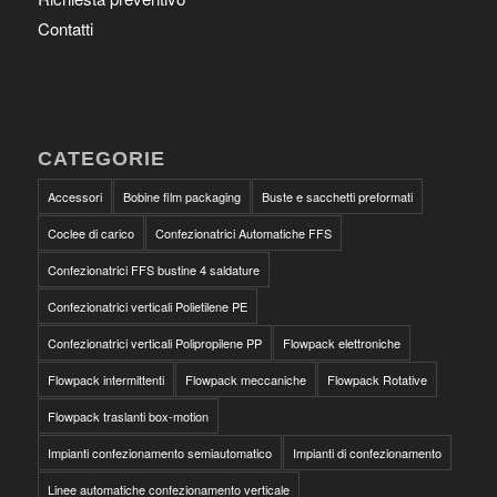
Contatti
CATEGORIE
Accessori
Bobine film packaging
Buste e sacchetti preformati
Coclee di carico
Confezionatrici Automatiche FFS
Confezionatrici FFS bustine 4 saldature
Confezionatrici verticali Polietilene PE
Confezionatrici verticali Polipropilene PP
Flowpack elettroniche
Flowpack intermittenti
Flowpack meccaniche
Flowpack Rotative
Flowpack traslanti box-motion
Impianti confezionamento semiautomatico
Impianti di confezionamento
Linee automatiche confezionamento verticale