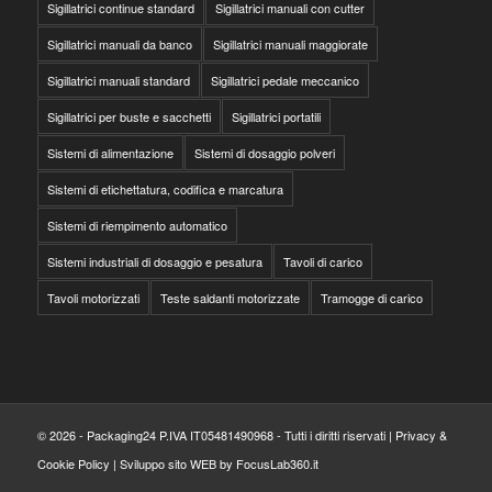
Sigillatrici continue standard
Sigillatrici manuali con cutter
Sigillatrici manuali da banco
Sigillatrici manuali maggiorate
Sigillatrici manuali standard
Sigillatrici pedale meccanico
Sigillatrici per buste e sacchetti
Sigillatrici portatili
Sistemi di alimentazione
Sistemi di dosaggio polveri
Sistemi di etichettatura, codifica e marcatura
Sistemi di riempimento automatico
Sistemi industriali di dosaggio e pesatura
Tavoli di carico
Tavoli motorizzati
Teste saldanti motorizzate
Tramogge di carico
© 2026 - Packaging24 P.IVA IT05481490968 - Tutti i diritti riservati |
Privacy &
Cookie Policy
|
Sviluppo sito WEB by FocusLab360.it