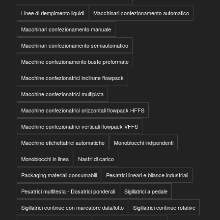
Linee di riempimento liquidi
Macchinari confezionamento automatico
Macchinari confezionamento manuale
Macchinari confezionamento semiautomatico
Macchine confezionamento buste preformate
Macchine confezionatrici inclinate flowpack
Macchine confezionatrici multipista
Macchine confezionatrici orizzontali flowpack HFFS
Macchine confezionatrici verticali flowpack VFFS
Macchine etichettatrici automatiche
Monoblocchi indipendenti
Monoblocchi in linea
Nastri di carico
Packaging materiali consumabili
Pesatrici lineari e bilance industriali
Pesatrici multitesta - Dosatrici ponderali
Sigillatrici a pedale
Sigillatrici continue con marcatore data/lotto
Sigillatrici continue rotative