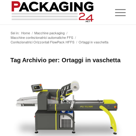
Sei in:
Home
/
Macchine packaging
/
Macchine confezionatrici automatiche FFS
/
Confezionatrici Orizzontali FlowPack HFFS
/
Ortaggi in vaschetta
Tag Archivio per:
Ortaggi in vaschetta