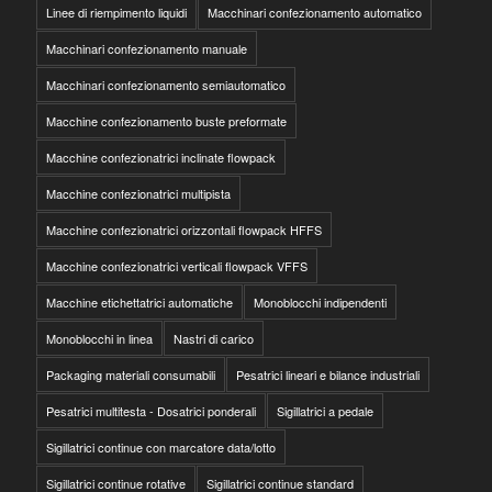
Linee di riempimento liquidi
Macchinari confezionamento automatico
Macchinari confezionamento manuale
Macchinari confezionamento semiautomatico
Macchine confezionamento buste preformate
Macchine confezionatrici inclinate flowpack
Macchine confezionatrici multipista
Macchine confezionatrici orizzontali flowpack HFFS
Macchine confezionatrici verticali flowpack VFFS
Macchine etichettatrici automatiche
Monoblocchi indipendenti
Monoblocchi in linea
Nastri di carico
Packaging materiali consumabili
Pesatrici lineari e bilance industriali
Pesatrici multitesta - Dosatrici ponderali
Sigillatrici a pedale
Sigillatrici continue con marcatore data/lotto
Sigillatrici continue rotative
Sigillatrici continue standard