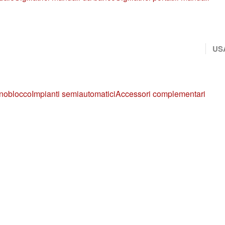
US
noblocco
Impianti semiautomatici
Accessori complementari