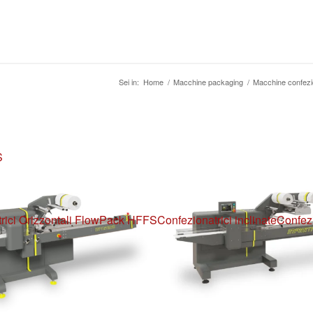
Sei in:
Home
/
Macchine packaging
/
Macchine confezi
S
rici Orizzontali FlowPack HFFS
Confezionatrici inclinate
Confezi