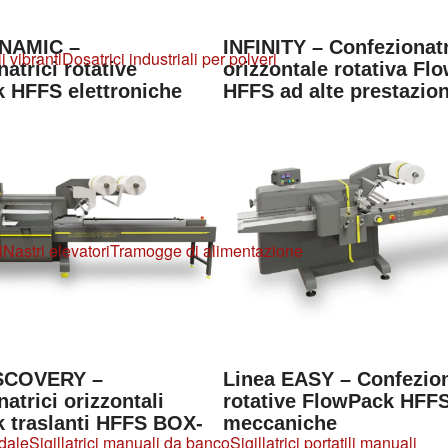
YNAMIC –
INFINITY – Confezionat
i vibranti
Dosatrici industriali per polveri
atrici rotative
orizzontale rotativa Fl
 HFFS elettroniche
HFFS ad alte prestazion
i
Nastri elevatori
Tramogge di alimentazione
ISCOVERY –
Linea EASY – Confezion
atrici orizzontali
rotative FlowPack HFF
 traslanti HFFS BOX-
meccaniche
edale
Sigillatrici manuali da banco
Sigillatrici portatili manuali