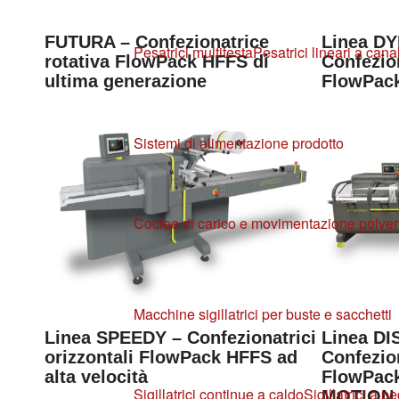
FUTURA – Confezionatrice
Linea D
Pesatrici multitesta
Pesatrici lineari a canal
rotativa FlowPack HFFS di
Confezion
ultima generazione
FlowPack
Sistemi di alimentazione prodotto
Coclee di carico e movimentazione polver
Macchine sigillatrici per buste e sacchetti
Linea SPEEDY – Confezionatrici
Linea D
orizzontali FlowPack HFFS ad
Confezion
alta velocità
FlowPack
Sigillatrici continue a caldo
Sigillatrici a p
MOTION