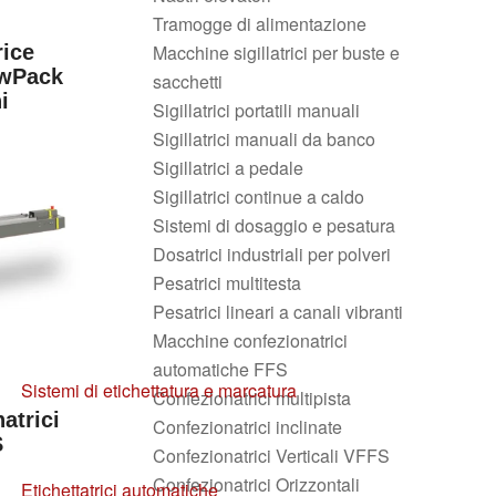
Tramogge di alimentazione
Macchine sigillatrici per buste e
rice
owPack
sacchetti
i
Sigillatrici portatili manuali
Sigillatrici manuali da banco
Sigillatrici a pedale
Sigillatrici continue a caldo
Sistemi di dosaggio e pesatura
Dosatrici industriali per polveri
Pesatrici multitesta
Pesatrici lineari a canali vibranti
Macchine confezionatrici
automatiche FFS
Sistemi di etichettatura e marcatura
Confezionatrici multipista
atrici
Confezionatrici inclinate
S
Confezionatrici Verticali VFFS
Confezionatrici Orizzontali
Etichettatrici automatiche