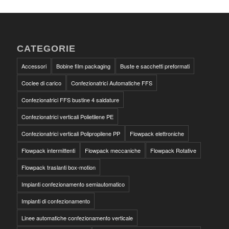
CATEGORIE
Accessori
Bobine film packaging
Buste e sacchetti preformati
Coclee di carico
Confezionatrici Automatiche FFS
Confezionatrici FFS bustine 4 saldature
Confezionatrici verticali Polietilene PE
Confezionatrici verticali Polipropilene PP
Flowpack elettroniche
Flowpack intermittenti
Flowpack meccaniche
Flowpack Rotative
Flowpack traslanti box-motion
Impianti confezionamento semiautomatico
Impianti di confezionamento
Linee automatiche confezionamento verticale