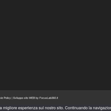
ie Policy
|
Sviluppo sito WEB by FocusLab360.it
la migliore esperienza sul nostro sito. Continuando la navigazion