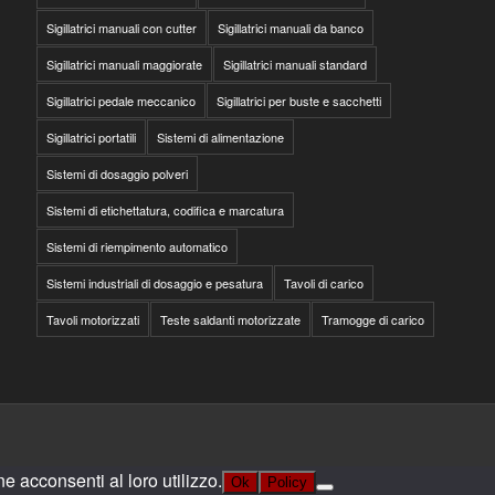
Sigillatrici manuali con cutter
Sigillatrici manuali da banco
Sigillatrici manuali maggiorate
Sigillatrici manuali standard
Sigillatrici pedale meccanico
Sigillatrici per buste e sacchetti
Sigillatrici portatili
Sistemi di alimentazione
Sistemi di dosaggio polveri
Sistemi di etichettatura, codifica e marcatura
Sistemi di riempimento automatico
Sistemi industriali di dosaggio e pesatura
Tavoli di carico
Tavoli motorizzati
Teste saldanti motorizzate
Tramogge di carico
e acconsenti al loro utilizzo.
Ok
Policy