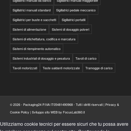
Sigillatrici manuali da banco
Sigillatrici manuali maggiorate
Sigillatrici manuali standard
Sigillatrici pedale meccanico
Sigillatrici per buste e sacchetti
Sigillatrici portatili
Sistemi di alimentazione
Sistemi di dosaggio polveri
Sistemi di etichettatura, codifica e marcatura
Sistemi di riempimento automatico
Sistemi industriali di dosaggio e pesatura
Tavoli di carico
Tavoli motorizzati
Teste saldanti motorizzate
Tramogge di carico
© 2026 - Packaging24 P.IVA IT05481490968 - Tutti i diritti riservati |
Privacy &
Cookie Policy
|
Sviluppo sito WEB by FocusLab360.it
Utilizziamo cookie tecnici per essere sicuri che tu possa avere