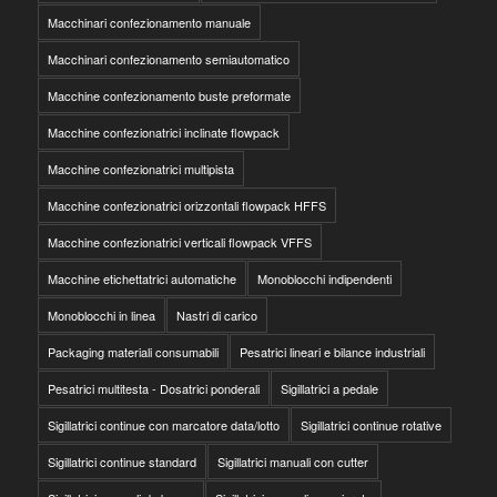
Macchinari confezionamento manuale
Macchinari confezionamento semiautomatico
Macchine confezionamento buste preformate
Macchine confezionatrici inclinate flowpack
Macchine confezionatrici multipista
Macchine confezionatrici orizzontali flowpack HFFS
Macchine confezionatrici verticali flowpack VFFS
Macchine etichettatrici automatiche
Monoblocchi indipendenti
Monoblocchi in linea
Nastri di carico
Packaging materiali consumabili
Pesatrici lineari e bilance industriali
Pesatrici multitesta - Dosatrici ponderali
Sigillatrici a pedale
Sigillatrici continue con marcatore data/lotto
Sigillatrici continue rotative
Sigillatrici continue standard
Sigillatrici manuali con cutter