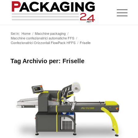
Sei in:
Home
/
Macchine packaging
/
Macchine confezionatrici automatiche FFS
/
Confezionatrici Orizzontali FlowPack HFFS
/
Friselle
Tag Archivio per:
Friselle