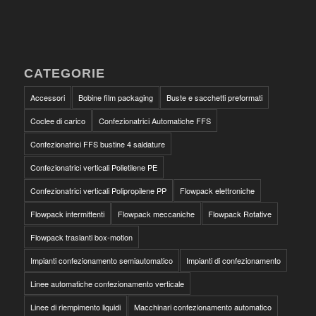
CATEGORIE
Accessori
Bobine film packaging
Buste e sacchetti preformati
Coclee di carico
Confezionatrici Automatiche FFS
Confezionatrici FFS bustine 4 saldature
Confezionatrici verticali Polietilene PE
Confezionatrici verticali Polipropilene PP
Flowpack elettroniche
Flowpack intermittenti
Flowpack meccaniche
Flowpack Rotative
Flowpack traslanti box-motion
Impianti confezionamento semiautomatico
Impianti di confezionamento
Linee automatiche confezionamento verticale
Linee di riempimento liquidi
Macchinari confezionamento automatico