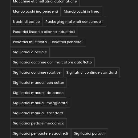
Macchine etichettatrici automatiche
Monoblocchi indipendenti
Monoblocchi in linea
Nastri di carico
Packaging materiali consumabili
Pesatrici lineari e bilance industriali
Pesatrici multitesta - Dosatrici ponderali
Sigillatrici a pedale
Sigillatrici continue con marcatore data/lotto
Sigillatrici continue rotative
Sigillatrici continue standard
Sigillatrici manuali con cutter
Sigillatrici manuali da banco
Sigillatrici manuali maggiorate
Sigillatrici manuali standard
Sigillatrici pedale meccanico
Sigillatrici per buste e sacchetti
Sigillatrici portatili