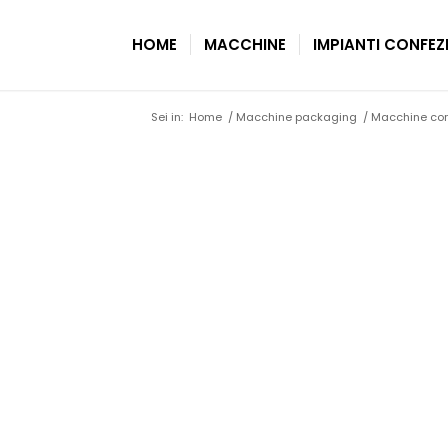
HOME
MACCHINE
IMPIANTI CONFE
Sei in:
Home
/
Macchine packaging
/
Macchine con