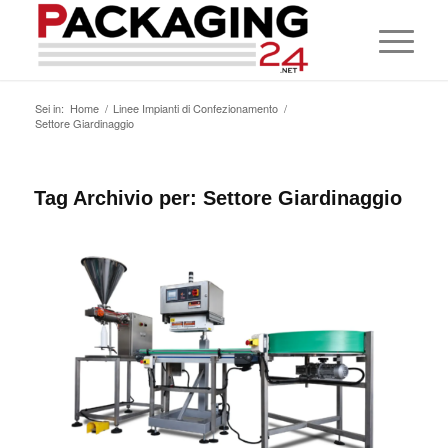
Sei in:
Home
/
Linee Impianti di Confezionamento
/
Settore Giardinaggio
Tag Archivio per:
Settore Giardinaggio