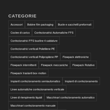
CATEGORIE
Accessori
Bobine film packaging
Buste e sacchetti preformati
Coclee di carico
Confezionatrici Automatiche FFS
Confezionatrici FFS bustine 4 saldature
Confezionatrici verticali Polietilene PE
Confezionatrici verticali Polipropilene PP
Flowpack elettroniche
Flowpack intermittenti
Flowpack meccaniche
Flowpack Rotative
Flowpack traslanti box-motion
Impianti confezionamento semiautomatico
Impianti di confezionamento
Linee automatiche confezionamento verticale
Linee di riempimento liquidi
Macchinari confezionamento automatico
Macchinari confezionamento manuale