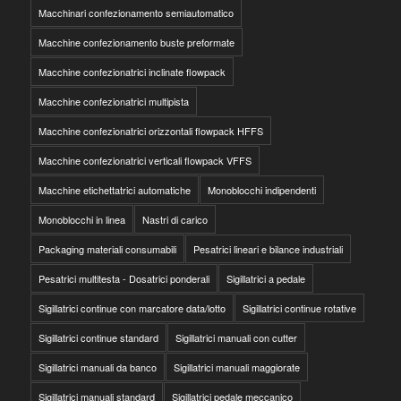
Macchinari confezionamento semiautomatico
Macchine confezionamento buste preformate
Macchine confezionatrici inclinate flowpack
Macchine confezionatrici multipista
Macchine confezionatrici orizzontali flowpack HFFS
Macchine confezionatrici verticali flowpack VFFS
Macchine etichettatrici automatiche
Monoblocchi indipendenti
Monoblocchi in linea
Nastri di carico
Packaging materiali consumabili
Pesatrici lineari e bilance industriali
Pesatrici multitesta - Dosatrici ponderali
Sigillatrici a pedale
Sigillatrici continue con marcatore data/lotto
Sigillatrici continue rotative
Sigillatrici continue standard
Sigillatrici manuali con cutter
Sigillatrici manuali da banco
Sigillatrici manuali maggiorate
Sigillatrici manuali standard
Sigillatrici pedale meccanico