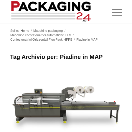
Sei in:
Home
/
Macchine packaging
/
Macchine confezionatrici automatiche FFS
/
Confezionatrici Orizzontali FlowPack HFFS
/
Piadine in MAP
Tag Archivio per:
Piadine in MAP