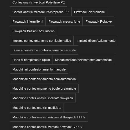
Confezionatrici verticali Polietilene PE
Confezionatrici verticali Polipropilene PP
Flowpack elettroniche
Flowpack intermittenti
Flowpack meccaniche
Flowpack Rotative
Flowpack traslanti box-motion
Impianti confezionamento semiautomatico
Impianti di confezionamento
Linee automatiche confezionamento verticale
Linee di riempimento liquidi
Macchinari confezionamento automatico
Macchinari confezionamento manuale
Macchinari confezionamento semiautomatico
Macchine confezionamento buste preformate
Macchine confezionatrici inclinate flowpack
Macchine confezionatrici multipista
Macchine confezionatrici orizzontali flowpack HFFS
Macchine confezionatrici verticali flowpack VFFS