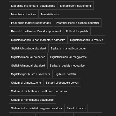
Macchine etichettatrici automatiche
Monoblocchi indipendenti
Monoblocchi in linea
Nastri di carico
Packaging materiali consumabili
Pesatrici lineari e bilance industriali
Pesatrici multitesta - Dosatrici ponderali
Sigillatrici a pedale
Sigillatrici continue con marcatore data/lotto
Sigillatrici continue rotative
Sigillatrici continue standard
Sigillatrici manuali con cutter
Sigillatrici manuali da banco
Sigillatrici manuali maggiorate
Sigillatrici manuali standard
Sigillatrici pedale meccanico
Sigillatrici per buste e sacchetti
Sigillatrici portatili
Sistemi di alimentazione
Sistemi di dosaggio polveri
Sistemi di etichettatura, codifica e marcatura
Sistemi di riempimento automatico
Sistemi industriali di dosaggio e pesatura
Tavoli di carico