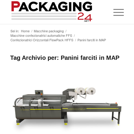
Sei in:
Home
/
Macchine packaging
/
Macchine confezionatrici automatiche FFS
/
Confezionatrici Orizzontali FlowPack HFFS
/
Panini farciti in MAP
Tag Archivio per:
Panini farciti in MAP