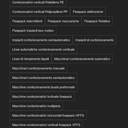
Confezionatrici verticali Polietilene PE
Confezionatrici verticali Polipropilene PP
Flowpack elettroniche
Flowpack intermittenti
Flowpack meccaniche
Flowpack Rotative
Flowpack traslanti box-motion
Impianti confezionamento semiautomatico
Impianti di confezionamento
Linee automatiche confezionamento verticale
Linee di riempimento liquidi
Macchinari confezionamento automatico
Macchinari confezionamento manuale
Macchinari confezionamento semiautomatico
Macchine confezionamento buste preformate
Macchine confezionatrici inclinate flowpack
Macchine confezionatrici multipista
Macchine confezionatrici orizzontali flowpack HFFS
Macchine confezionatrici verticali flowpack VFFS