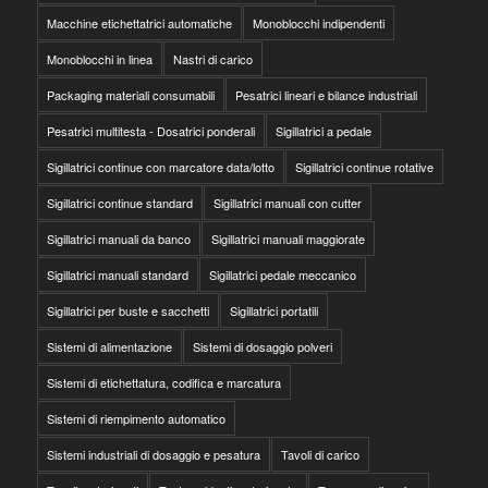
Macchine etichettatrici automatiche
Monoblocchi indipendenti
Monoblocchi in linea
Nastri di carico
Packaging materiali consumabili
Pesatrici lineari e bilance industriali
Pesatrici multitesta - Dosatrici ponderali
Sigillatrici a pedale
Sigillatrici continue con marcatore data/lotto
Sigillatrici continue rotative
Sigillatrici continue standard
Sigillatrici manuali con cutter
Sigillatrici manuali da banco
Sigillatrici manuali maggiorate
Sigillatrici manuali standard
Sigillatrici pedale meccanico
Sigillatrici per buste e sacchetti
Sigillatrici portatili
Sistemi di alimentazione
Sistemi di dosaggio polveri
Sistemi di etichettatura, codifica e marcatura
Sistemi di riempimento automatico
Sistemi industriali di dosaggio e pesatura
Tavoli di carico