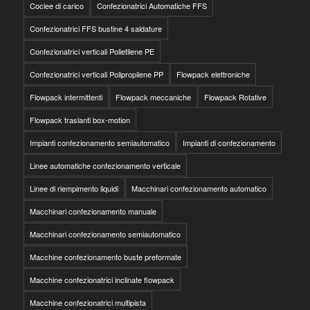
Coclee di carico
Confezionatrici Automatiche FFS
Confezionatrici FFS bustine 4 saldature
Confezionatrici verticali Polietilene PE
Confezionatrici verticali Polipropilene PP
Flowpack elettroniche
Flowpack intermittenti
Flowpack meccaniche
Flowpack Rotative
Flowpack traslanti box-motion
Impianti confezionamento semiautomatico
Impianti di confezionamento
Linee automatiche confezionamento verticale
Linee di riempimento liquidi
Macchinari confezionamento automatico
Macchinari confezionamento manuale
Macchinari confezionamento semiautomatico
Macchine confezionamento buste preformate
Macchine confezionatrici inclinate flowpack
Macchine confezionatrici multipista