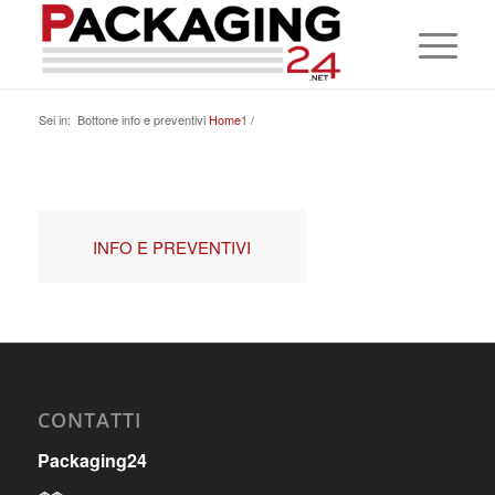
Sei in:
Bottone info e preventivi
Home
1
/
INFO E PREVENTIVI
CONTATTI
Packaging24