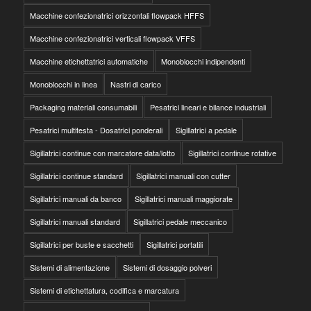
Macchine confezionatrici orizzontali flowpack HFFS
Macchine confezionatrici verticali flowpack VFFS
Macchine etichettatrici automatiche
Monoblocchi indipendenti
Monoblocchi in linea
Nastri di carico
Packaging materiali consumabili
Pesatrici lineari e bilance industriali
Pesatrici multitesta - Dosatrici ponderali
Sigillatrici a pedale
Sigillatrici continue con marcatore data/lotto
Sigillatrici continue rotative
Sigillatrici continue standard
Sigillatrici manuali con cutter
Sigillatrici manuali da banco
Sigillatrici manuali maggiorate
Sigillatrici manuali standard
Sigillatrici pedale meccanico
Sigillatrici per buste e sacchetti
Sigillatrici portatili
Sistemi di alimentazione
Sistemi di dosaggio polveri
Sistemi di etichettatura, codifica e marcatura